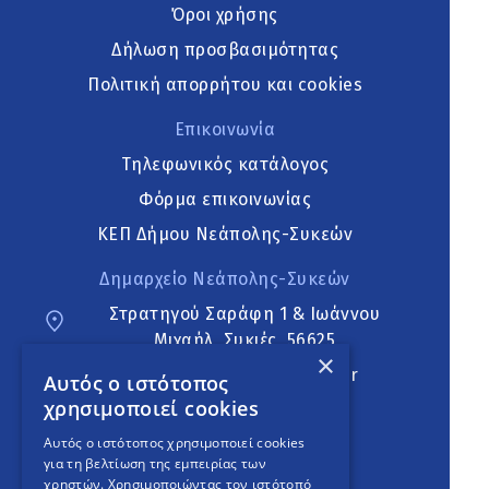
Όροι χρήσης
Δήλωση προσβασιμότητας
Πολιτική απορρήτου και cookies
Επικοινωνία
Τηλεφωνικός κατάλογος
Φόρμα επικοινωνίας
ΚΕΠ Δήμου Νεάπολης-Συκεών
Δημαρχείο Νεάπολης-Συκεών
Στρατηγού Σαράφη 1 & Ιωάννου
Μιχαήλ, Συκιές, 56625
×
neapoli.sykies@ddt.gov.gr
Αυτός ο ιστότοπος
χρησιμοποιεί cookies
Ακολουθήστε
Αυτός ο ιστότοπος χρησιμοποιεί cookies
για τη βελτίωση της εμπειρίας των
χρηστών. Χρησιμοποιώντας τον ιστότοπό