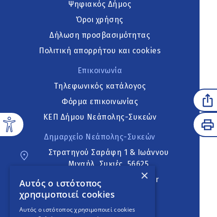
Ψηφιακός Δήμος
Όροι χρήσης
Δήλωση προσβασιμότητας
Πολιτική απορρήτου και cookies
Επικοινωνία
Τηλεφωνικός κατάλογος
Φόρμα επικοινωνίας
ΚΕΠ Δήμου Νεάπολης-Συκεών
Δημαρχείο Νεάπολης-Συκεών
Στρατηγού Σαράφη 1 & Ιωάννου
Μιχαήλ, Συκιές, 56625
×
neapoli.sykies@ddt.gov.gr
Αυτός ο ιστότοπος
χρησιμοποιεί cookies
Ακολουθήστε
Αυτός ο ιστότοπος χρησιμοποιεί cookies