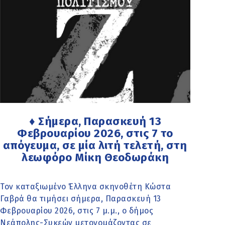
♦ Σήμερα, Παρασκευή 13
Φεβρουαρίου 2026, στις 7 το
απόγευμα, σε μία λιτή τελετή, στη
λεωφόρο Μίκη Θεοδωράκη
Τον καταξιωμένο Έλληνα σκηνοθέτη Κώστα
Γαβρά θα τιμήσει σήμερα, Παρασκευή 13
Φεβρουαρίου 2026, στις 7 μ.μ., ο δήμος
Νεάπολης-Συκεών μετονομάζοντας σε