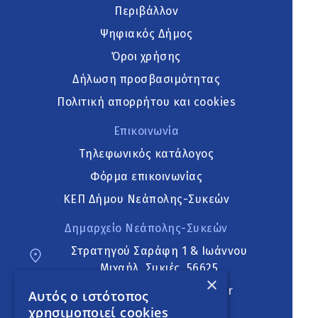
Περιβάλλον
Ψηφιακός Δήμος
Όροι χρήσης
Δήλωση προσβασιμότητας
Πολιτική απορρήτου και cookies
Επικοινωνία
Τηλεφωνικός κατάλογος
Φόρμα επικοινωνίας
ΚΕΠ Δήμου Νεάπολης-Συκεών
Δημαρχείο Νεάπολης-Συκεών
Στρατηγού Σαράφη 1 & Ιωάννου
Μιχαήλ, Συκιές, 56625
×
neapoli.sykies@ddt.gov.gr
Αυτός ο ιστότοπος
χρησιμοποιεί cookies