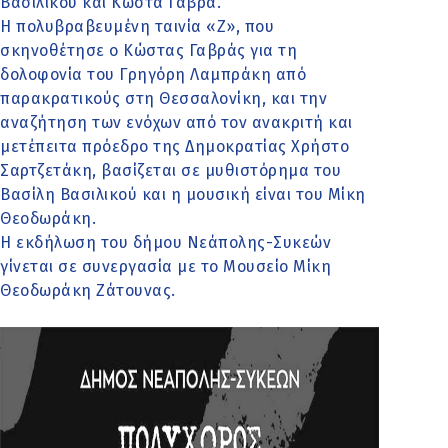
Βασιλικού και Κώστα Γαβρά.
Η πολυβραβευμένη ταινία «Ζ», που
σκηνοθέτησε ο Κώστας Γαβράς για τη
δολοφονία του Γρηγόρη Λαμπράκη από
παρακρατικούς στη Θεσσαλονίκη, και την
αναζήτηση των ενόχων από τον ανακριτή και
μετέπειτα πρόεδρο της Δημοκρατίας Χρήστο
Σαρτζετάκη, βασίζεται σε μυθιστόρημα του
Βασίλη Βασιλικού και η μουσική είναι του Μίκη
Θεοδωράκη.
Η εκδήλωση του δήμου Νεάπολης-Συκεών
γίνεται σε συνεργασία με το Μουσείο Μίκη
Θεοδωράκη Ζάτουνας.