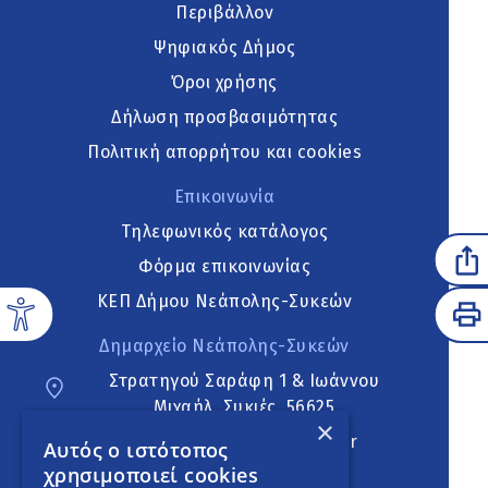
Περιβάλλον
Ψηφιακός Δήμος
Όροι χρήσης
Δήλωση προσβασιμότητας
Πολιτική απορρήτου και cookies
Επικοινωνία
Τηλεφωνικός κατάλογος
Φόρμα επικοινωνίας
ΚΕΠ Δήμου Νεάπολης-Συκεών
Δημαρχείο Νεάπολης-Συκεών
Στρατηγού Σαράφη 1 & Ιωάννου
Μιχαήλ, Συκιές, 56625
×
neapoli.sykies@ddt.gov.gr
Αυτός ο ιστότοπος
χρησιμοποιεί cookies
Ακολουθήστε