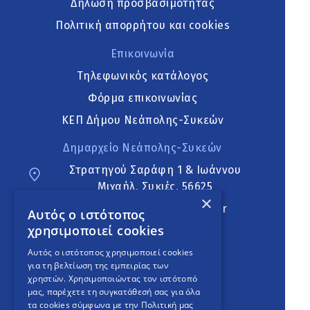
Δήλωση προσβασιμότητας
Πολιτική απορρήτου και cookies
Επικοινωνία
Τηλεφωνικός κατάλογος
Φόρμα επικοινωνίας
ΚΕΠ Δήμου Νεάπολης-Συκεών
Δημαρχείο Νεάπολης-Συκεών
Στρατηγού Σαράφη 1 & Ιωάννου
Μιχαήλ, Συκιές, 56625
×
neapoli.sykies@ddt.gov.gr
Αυτός ο ιστότοπος
χρησιμοποιεί cookies
Ακολουθήστε
Αυτός ο ιστότοπος χρησιμοποιεί cookies
για τη βελτίωση της εμπειρίας των
χρηστών. Χρησιμοποιώντας τον ιστότοπό
μας, παρέχετε τη συγκατάθεσή σας για όλα
English Version
τα cookies σύμφωνα με την Πολιτική μας