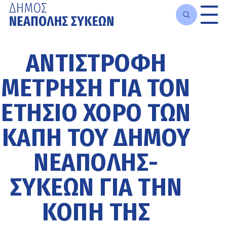
Μετάβαση
στο
ΑΝΤΊΣΤΡΟΦΗ
κυρίως
περιεχόμενο
ΜΈΤΡΗΣΗ ΓΙΑ ΤΟΝ
ΕΤΉΣΙΟ ΧΟΡΌ ΤΩΝ
ΚΑΠΗ ΤΟΥ ΔΉΜΟΥ
ΝΕΆΠΟΛΗΣ-
ΣΥΚΕΏΝ ΓΙΑ ΤΗΝ
ΚΟΠΉ ΤΗΣ