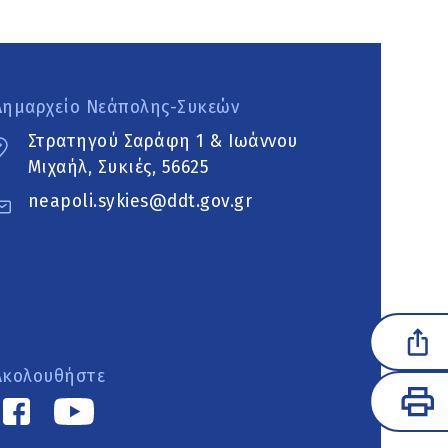
Δημαρχείο Νεάπολης-Συκεών
Στρατηγού Σαράφη 1 & Ιωάννου
Μιχαήλ, Συκιές, 56625
neapoli.sykies@ddt.gov.gr
Ακολουθήστε