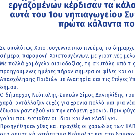
εργαζομένων κέρδισαν τα κάλ
αυτά του 1ου νηπιαγωγείου Συ
πρώτα κάλαντα πο
Σε απολύτως Χριστουγεννιάτικο πνεύμα, το δημαρχ
σήμερα, παραμονή Χριστουγέννων, με γιορτινές μελω
Με πολλά χαμόγελα αισιοδοξίας, τη σκυτάλη από τις
προηγούμενες ημέρες πήραν σήμερα οι φίλες και οι
Απασχόλησης Παιδιών με Αναπηρία και τις Στέγες 
δήμου.
O δήμαρχος Νεάπολης-Συκεών Σίμος Δανιηλίδης του
χαρά, αντάλλαξαν ευχές για χρόνια πολλά και μια νέα
έδωσαν ραντεβού για την επόμενη χρονιά. Πριν φύγ
γούρι που έφτιαξαν οι ίδιοι και ένα κλαδί γκι.
Προηγήθηκαν χθες και προχθές οι χορωδίες των ΚΑ
στο δημοτικό κατάστημα Νεάπολης και στο δημαρχε