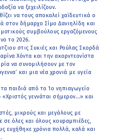
οδοξία να ξεχειλίζουν.
θίζει να τους αποκαλεί χαϊδευτικά ο
ά στον δήμαρχο Σίμο Δανιηλίδη και
ημοτικούς συμβούλους εργαζόμενους
νο το 2026.
ζιου στις Συκιές και Ρούλας Σκορδά
αρίνα Χόντα και την ακορντεονίστα
ιρία να συνομιλήσουν με τον
γεννα’ και μια νέα χρονιά με υγεία
 τα παιδιά από το 1ο νηπιαγωγείο
ο «Χριστός γεννάται σήμερον…» και
στές, μικρούς και μεγάλους με
 σε όλες και όλους κουραμπιέδες,
υς ευχήθηκε χρόνια πολλά, καλά και
.