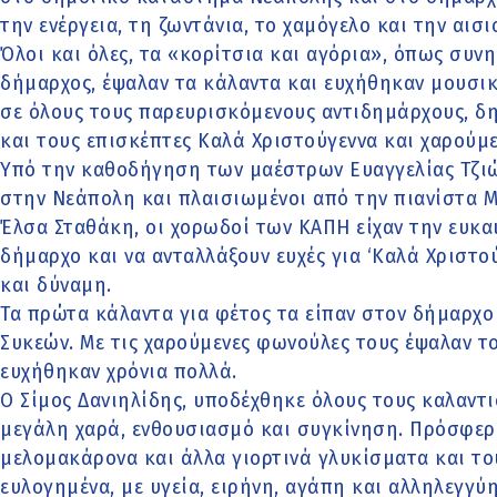
την ενέργεια, τη ζωντάνια, το χαμόγελο και την αισι
Όλοι και όλες, τα «κορίτσια και αγόρια», όπως συνη
δήμαρχος, έψαλαν τα κάλαντα και ευχήθηκαν μουσικ
σε όλους τους παρευρισκόμενους αντιδημάρχους, δ
και τους επισκέπτες Καλά Χριστούγεννα και χαρούμε
Υπό την καθοδήγηση των μαέστρων Ευαγγελίας Τζιώτ
στην Νεάπολη και πλαισιωμένοι από την πιανίστα Μ
Έλσα Σταθάκη, οι χορωδοί των ΚΑΠΗ είχαν την ευκα
δήμαρχο και να ανταλλάξουν ευχές για ‘Καλά Χριστού
και δύναμη.
Τα πρώτα κάλαντα για φέτος τα είπαν στον δήμαρχο
Συκεών. Με τις χαρούμενες φωνούλες τους έψαλαν τ
ευχήθηκαν χρόνια πολλά.
Ο Σίμος Δανιηλίδης, υποδέχθηκε όλους τους καλαντι
μεγάλη χαρά, ενθουσιασμό και συγκίνηση. Πρόσφερε
μελομακάρονα και άλλα γιορτινά γλυκίσματα και το
ευλογημένα, με υγεία, ειρήνη, αγάπη και αλληλεγγύη