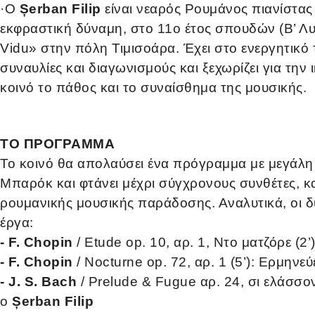
·
Ο
Șerban Filip
είναι νεαρός Ρουμάνος πιανίστας 
εκφραστική δύναμη, στο 11ο έτος σπουδών (Β’ Λυκ
Vidu» στην πόλη Τιμισοάρα. Έχει στο ενεργητικό
συναυλίες και διαγωνισμούς και ξεχωρίζει για την 
κοινό το πάθος και το συναίσθημα της μουσικής.
ΤΟ ΠΡΟΓΡΑΜΜΑ
Το κοινό θα απολαύσει ένα πρόγραμμα με μεγάλη 
Μπαρόκ και φτάνει μέχρι σύγχρονους συνθέτες, κ
ρουμανικής μουσικής παράδοσης. Αναλυτικά, οι δ
έργα:
- F. Chopin
/
Etude op. 10, αρ. 1, Ντο ματζόρε (2’
- F. Chopin
/ Nocturne op. 72, αρ. 1 (5’): Ερμηνεύ
- J. S. Bach
/ Prelude & Fugue αρ. 24, σι ελάσσονα
ο
Șerban Filip