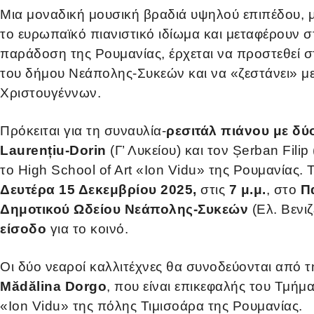
Mια μοναδική μουσική βραδιά υψηλού επιπέδου, μ
το ευρωπαϊκό πιανιστικό ιδίωμα και μεταφέρουν σ
παράδοση της Ρουμανίας, έρχεται να προστεθεί 
του δήμου Νεάπολης-Συκεών και να «ζεστάνει» με
Χριστουγέννων.
Πρόκειται για τη συναυλία-
ρεσιτάλ πιάνου με δύ
Laurențiu-Dorin
(Γ’ Λυκείου) και τον Șerban Fili
το High School of Art «Ion Vidu» της Ρουμανίας.
Τ
Δευτέρα 15 Δεκεμβρίου 2025,
στις
7 μ.μ.
, στο
Π
Δημοτικού Ωδείου Νεάπολης-Συκεών
(Ελ. Βενι
είσοδο
για το κοινό.
Οι δύο νεαροί καλλιτέχνες θα συνοδεύονται από 
Mădălina Dorgo
, που είναι επικεφαλής του Τμήμα
«Ion Vidu» της πόλης Τιμισοάρα της Ρουμανίας.