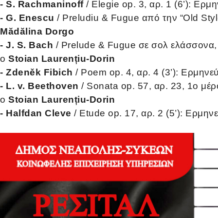
- S. Rachmaninoff
/ Elegie op. 3, αρ. 1 (6’): Ερμ
- G. Enescu
/ Preludiu & Fugue από την “Old Styl
Mădălina Dorgo
- J. S. Bach
/ Prelude & Fugue σε σολ ελάσσονα, α
ο
Stoian Laurențiu-Dorin
- Zdeněk Fibich
/ Poem op. 4, αρ. 4 (3’): Ερμηνε
- L. v. Beethoven
/ Sonata op. 57, αρ. 23, 1ο μέρ
ο
Stoian Laurențiu-Dorin
- Halfdan Cleve
/ Etude op. 17, αρ. 2 (5’): Ερμην