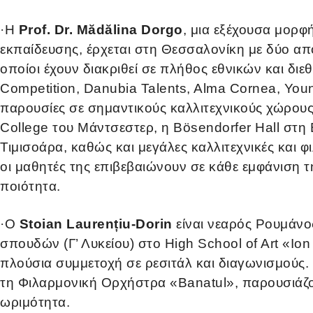
·
Η
Prof. Dr. Mădălina Dorgo
, μια εξέχουσα μορφ
εκπαίδευσης, έρχεται στη Θεσσαλονίκη με δύο από
οποίοι έχουν διακριθεί σε πλήθος εθνικών και δ
Competition, Danubia Talents, Alma Cornea, Young
παρουσίες σε σημαντικούς καλλιτεχνικούς χώρους
College του Μάντσεστερ, η Bösendorfer Hall στη 
Τιμισοάρα, καθώς και μεγάλες καλλιτεχνικές και φ
οι μαθητές της επιβεβαιώνουν σε κάθε εμφάνιση τ
ποιότητα.
·
Ο
Stoian Laurențiu-Dorin
είναι νεαρός Ρουμάνο
σπουδών (Γ’ Λυκείου) στο High School of Art «Io
πλούσια συμμετοχή σε ρεσιτάλ και διαγωνισμούς.
τη Φιλαρμονική Ορχήστρα «Banatul», παρουσιάζον
ωριμότητα.