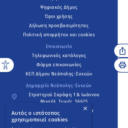
Ψηφιακός Δήμος
Όροι χρήσης
Δήλωση προσβασιμότητας
Πολιτική απορρήτου και cookies
Επικοινωνία
Τηλεφωνικός κατάλογος
Φόρμα επικοινωνίας
ΚΕΠ Δήμου Νεάπολης-Συκεών
Δημαρχείο Νεάπολης-Συκεών
Στρατηγού Σαράφη 1 & Ιωάννου
Μιχαήλ, Συκιές, 56625
×
neapoli.sykies@ddt.gov.gr
Αυτός ο ιστότοπος
χρησιμοποιεί cookies
Ακολουθήστε