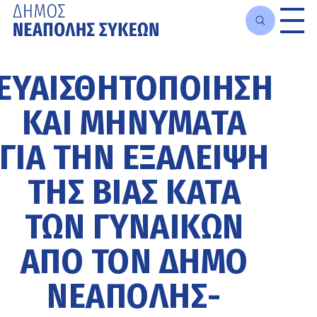
Μετάβαση
στο
ΕΥΑΙΣΘΗΤΟΠΟΊΗΣΗ
κυρίως
περιεχόμενο
ΚΑΙ ΜΗΝΎΜΑΤΑ
ΓΙΑ ΤΗΝ ΕΞΆΛΕΙΨΗ
ΤΗΣ ΒΊΑΣ ΚΑΤΆ
ΤΩΝ ΓΥΝΑΙΚΏΝ
ΑΠΌ ΤΟΝ ΔΉΜΟ
ΝΕΆΠΟΛΗΣ-