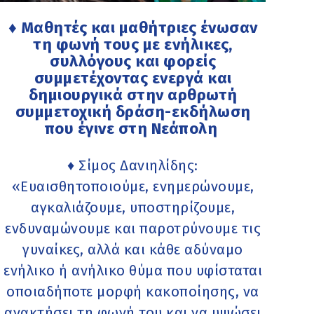
♦ Μαθητές και μαθήτριες ένωσαν
τη φωνή τους με ενήλικες,
συλλόγους και φορείς
συμμετέχοντας ενεργά και
δημιουργικά στην αρθρωτή
συμμετοχική δράση-εκδήλωση
που έγινε στη Νεάπολη
♦ Σίμος Δανιηλίδης:
«Ευαισθητοποιούµε, ενηµερώνουµε,
αγκαλιάζουµε, υποστηρίζουµε,
ενδυναµώνουµε και παροτρύνουµε τις
γυναίκες, αλλά και κάθε αδύναµο
ενήλικο ή ανήλικο θύµα που υφίσταται
οποιαδήποτε μορφή κακοποίησης, να
ανακτήσει τη φωνή του και να υψώσει