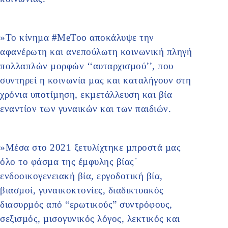
»Το κίνηµα #MeToo αποκάλυψε την
αφανέρωτη και ανεπούλωτη κοινωνική πληγή
πολλαπλών µορφών ‘‘αυταρχισµού’’, που
συντηρεί η κοινωνία µας και καταλήγουν στη
χρόνια υποτίµηση, εκµετάλλευση και βία
εναντίον των γυναικών και των παιδιών.
»Μέσα στο 2021 ξετυλίχτηκε µπροστά µας
όλο το φάσµα της έµφυλης βίας˙
ενδοοικογενειακή βία, εργοδοτική βία,
βιασµοί, γυναικοκτονίες, διαδικτυακός
διασυρµός από “ερωτικούς” συντρόφους,
σεξισµός, µισογυνικός λόγος, λεκτικός και