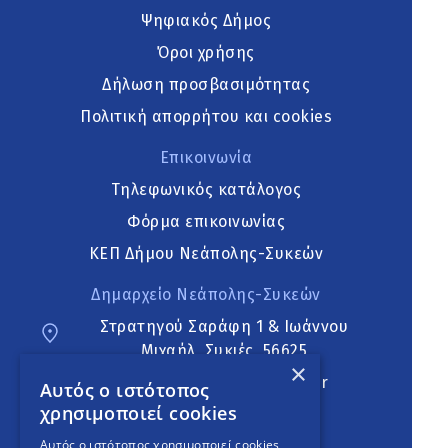
Ψηφιακός Δήμος
Όροι χρήσης
Δήλωση προσβασιμότητας
Πολιτική απορρήτου και cookies
Επικοινωνία
Τηλεφωνικός κατάλογος
Φόρμα επικοινωνίας
ΚΕΠ Δήμου Νεάπολης-Συκεών
Δημαρχείο Νεάπολης-Συκεών
Στρατηγού Σαράφη 1 & Ιωάννου
Μιχαήλ, Συκιές, 56625
×
neapoli.sykies@ddt.gov.gr
Αυτός ο ιστότοπος
χρησιμοποιεί cookies
Ακολουθήστε
Αυτός ο ιστότοπος χρησιμοποιεί cookies