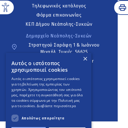
Τηλεφωνικός κατάλογος
Φόρμα επικοινωνίας
ΚΕΠ Δήμου Νεάπολης-Συκεών
Δημαρχείο Νεάπολης-Συκεών
Στρατηγού Σαράφη 1 & Ιωάννου
Μιχαήλ, Συκιές, 56625
×
neapoli.sykies@ddt.gov.gr
Αυτός ο ιστότοπος
χρησιμοποιεί cookies
Ακολουθήστε
Αυτός ο ιστότοπος χρησιμοποιεί cookies
για τη βελτίωση της εμπειρίας των
χρηστών. Χρησιμοποιώντας τον ιστότοπό
μας, παρέχετε τη συγκατάθεσή σας για όλα
English Version
τα cookies σύμφωνα με την Πολιτική μας
για τα cookies.
Διαβάστε περισσότερα
An
project
Απολύτως απαραίτητα