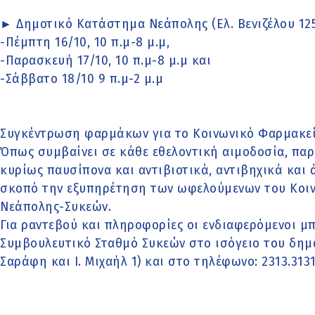
► Δημοτικό Κατάστημα Νεάπολης (Ελ. Βενιζέλου 12
-Πέμπτη 16/10, 10 π.μ-8 μ.μ,
-Παρασκευή 17/10, 10 π.μ-8 μ.μ και
-Σάββατο 18/10 9 π.μ-2 μ.μ
Συγκέντρωση φαρμάκων για το Κοινωνικό Φαρμακε
Όπως συμβαίνει σε κάθε εθελοντική αιμοδοσία, πα
κυρίως παυσίπονα και αντιβιοτικά, αντιβηχικά και ά
σκοπό την εξυπηρέτηση των ωφελούμενων του Κοι
Νεάπολης-Συκεών.
Για ραντεβού και πληροφορίες οι ενδιαφερόμενοι μ
Συμβουλευτικό Σταθμό Συκεών στο ισόγειο του δημ
Σαράφη και Ι. Μιχαήλ 1) και στο τηλέφωνο: 2313.31311