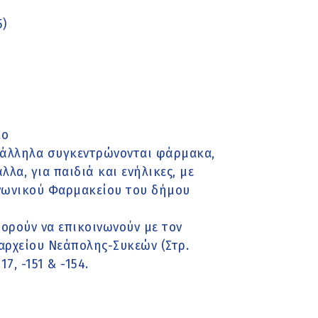
5)
ίο
ράλληλα συγκεντρώνονται φάρμακα,
λλα, για παιδιά και ενήλικες, με
νωνικού Φαρμακείου του δήμου
πορούν να επικοινωνούν με τον
αρχείου Νεάπολης-Συκεών (Στρ.
7, -151 & -154.