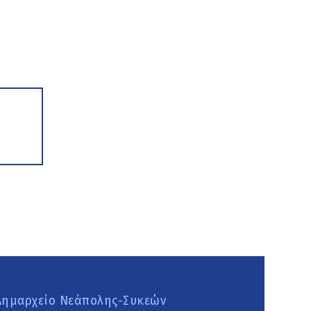
Δημαρχείο Νεάπολης-Συκεών