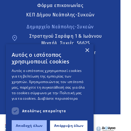
Φόρμα επικοινωνίας
ΚΕΠ Δήμου Νεάπολης-Συκεών
Δημαρχείο Νεάπολης-Συκεών
Στρατηγού Σαράφη 1 & Ιωάννου
Μιχαήλ, Συκιές, 56625
×
neapoli.sykies@ddt.gov.gr
Αυτός ο ιστότοπος
χρησιμοποιεί cookies
Ακολουθήστε
Αυτός ο ιστότοπος χρησιμοποιεί cookies
για τη βελτίωση της εμπειρίας των
χρηστών. Χρησιμοποιώντας τον ιστότοπό
μας, παρέχετε τη συγκατάθεσή σας για όλα
English Version
τα cookies σύμφωνα με την Πολιτική μας
για τα cookies.
Διαβάστε περισσότερα
An
project
Απολύτως απαραίτητα
Αποδοχή όλων
Απόρριψη όλων