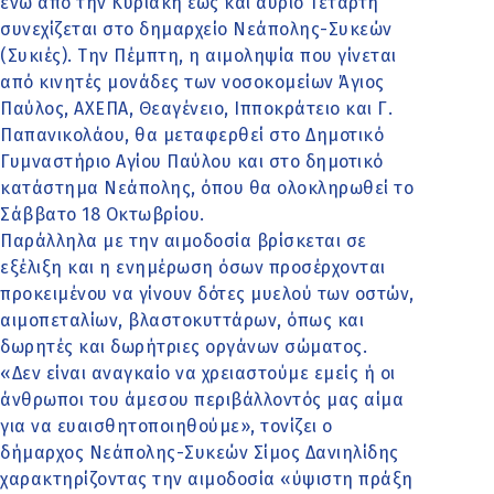
ενώ από την Κυριακή έως και αύριο Τετάρτη
συνεχίζεται στο δημαρχείο Νεάπολης-Συκεών
(Συκιές). Την Πέμπτη, η αιμοληψία που γίνεται
από κινητές μονάδες των νοσοκομείων Άγιος
Παύλος, ΑΧΕΠΑ, Θεαγένειο, Ιπποκράτειο και Γ.
Παπανικολάου, θα μεταφερθεί στο Δημοτικό
Γυμναστήριο Αγίου Παύλου και στο δημοτικό
κατάστημα Νεάπολης, όπου θα ολοκληρωθεί το
Σάββατο 18 Οκτωβρίου.
Παράλληλα με την αιμοδοσία βρίσκεται σε
εξέλιξη και η ενημέρωση όσων προσέρχονται
προκειμένου να γίνουν δότες μυελού των οστών,
αιμοπεταλίων, βλαστοκυττάρων, όπως και
δωρητές και δωρήτριες οργάνων σώματος.
«Δεν είναι αναγκαίο να χρειαστούμε εμείς ή οι
άνθρωποι του άμεσου περιβάλλοντός μας αίμα
για να ευαισθητοποιηθούμε», τονίζει ο
δήμαρχος Νεάπολης-Συκεών Σίμος Δανιηλίδης
χαρακτηρίζοντας την αιμοδοσία «ύψιστη πράξη