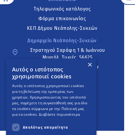
Τηλεφωνικός κατάλογος
Φόρμα επικοινωνίας
ΚΕΠ Δήμου Νεάπολης-Συκεών
Δημαρχείο Νεάπολης-Συκεών
Στρατηγού Σαράφη 1 & Ιωάννου
Μιχαήλ, Συκιές, 56625
×
neapoli.sykies@ddt.gov.gr
Αυτός ο ιστότοπος
χρησιμοποιεί cookies
Ακολουθήστε
Αυτός ο ιστότοπος χρησιμοποιεί cookies
για τη βελτίωση της εμπειρίας των
χρηστών. Χρησιμοποιώντας τον ιστότοπό
μας, παρέχετε τη συγκατάθεσή σας για όλα
English Version
τα cookies σύμφωνα με την Πολιτική μας
για τα cookies.
Διαβάστε περισσότερα
An
project
Απολύτως απαραίτητα