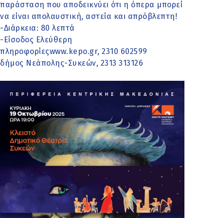
παράσταση που αποδεικνύει ότι η όπερα μπορεί
να είναι απολαυστική, αστεία και απρόβλεπτη!
-Διάρκεια: 80 λεπτά
-Είσοδος Ελεύθερη
πληροφορίεςwww.kepo.gr, 2310 602599
δήμος Νεάπολης-Συκεών, 2313 313126