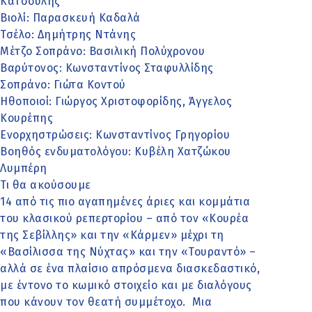
Κατσούλης
Βιολί: Παρασκευή Καδαλά
Τσέλο: Δημήτρης Ντάνης
Μέτζο Σοπράνο: Βασιλική Πολύχρονου
Βαρύτονος: Κωνσταντίνος Σταφυλλίδης
Σοπράνο: Γιώτα Κοντού
Ηθοποιοί: Γιώργος Χριστοφορίδης, Άγγελος
Κουρέπης
Ενορχηστρώσεις: Κωνσταντίνος Γρηγορίου
Βοηθός ενδυματολόγου: Κυβέλη Χατζώκου
Λυμπέρη
Τι θα ακούσουμε
14 από τις πιο αγαπημένες άριες και κομμάτια
του κλασικού ρεπερτορίου – από τον «Κουρέα
της Σεβίλλης» και την «Κάρμεν» μέχρι τη
«Βασίλισσα της Νύχτας» και την «Τουραντό» –
αλλά σε ένα πλαίσιο απρόσμενα διασκεδαστικό,
με έντονο το κωμικό στοιχείο και με διαλόγους
που κάνουν τον θεατή συμμέτοχο. Μια