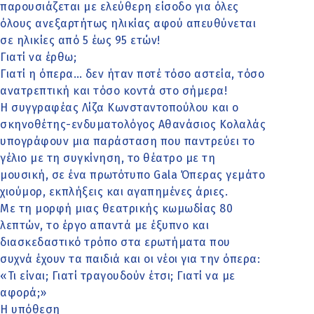
παρουσιάζεται με ελεύθερη είσοδο για όλες
όλους ανεξαρτήτως ηλικίας αφού απευθύνεται
σε ηλικίες από 5 έως 95 ετών!
Γιατί να έρθω;
Γιατί η όπερα… δεν ήταν ποτέ τόσο αστεία, τόσο
ανατρεπτική και τόσο κοντά στο σήμερα!
Η συγγραφέας Λίζα Κωνσταντοπούλου και ο
σκηνοθέτης-ενδυματολόγος Αθανάσιος Κολαλάς
υπογράφουν μια παράσταση που παντρεύει το
γέλιο με τη συγκίνηση, το θέατρο με τη
μουσική, σε ένα πρωτότυπο Gala Όπερας γεμάτο
χιούμορ, εκπλήξεις και αγαπημένες άριες.
Με τη μορφή μιας θεατρικής κωμωδίας 80
λεπτών, το έργο απαντά με έξυπνο και
διασκεδαστικό τρόπο στα ερωτήματα που
συχνά έχουν τα παιδιά και οι νέοι για την όπερα:
«Τι είναι; Γιατί τραγουδούν έτσι; Γιατί να με
αφορά;»
Η υπόθεση