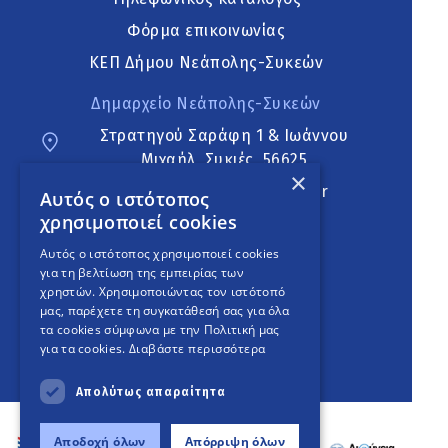
Φόρμα επικοινωνίας
ΚΕΠ Δήμου Νεάπολης-Συκεών
Δημαρχείο Νεάπολης-Συκεών
Στρατηγού Σαράφη 1 & Ιωάννου
Μιχαήλ, Συκιές, 56625
×
neapoli.sykies@ddt.gov.gr
Αυτός ο ιστότοπος
χρησιμοποιεί cookies
Ακολουθήστε
Αυτός ο ιστότοπος χρησιμοποιεί cookies
για τη βελτίωση της εμπειρίας των
χρηστών. Χρησιμοποιώντας τον ιστότοπό
μας, παρέχετε τη συγκατάθεσή σας για όλα
English Version
τα cookies σύμφωνα με την Πολιτική μας
για τα cookies.
Διαβάστε περισσότερα
An
project
Απολύτως απαραίτητα
Αποδοχή όλων
Απόρριψη όλων