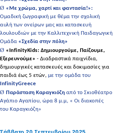
Ø
«Με χρώμα, χαρτί και φαντασία!»:
Ομαδική ζωγραφική με θέμα την σχολική
αυλή των ονείρων μας και κατασκευή
λουλουδιών με την Καλλιτεχνική Παιδαγωγική
Ομάδα
«Σχεδία στην πόλη»
Ø
«InfinityKids: Δημιουργούμε, Παίζουμε,
Εξερευνούμε»
-
Διαδραστικά παιχνίδια,
δημιουργικές κατασκευές και δοκιμασίες για
παιδιά έως 5 ετών,
με την oμάδα του
InfinityGreece
Ø
Παράσταση Καραγκιόζη
από το Σκιοθέατρο
Αγάπιο Αγαπίου, ώρα 8 μ.μ, « Οι διακοπές
του Καραγκιόζη»
Σάββατο 20 Σεπτεμβρίου 2025