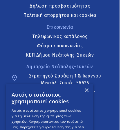
Δήλωση προσβασιμότητας
Πολιτική απορρήτου και cookies
Επικοινωνία
Τηλεφωνικός κατάλογος
Φόρμα επικοινωνίας
ΚΕΠ Δήμου Νεάπολης-Συκεών
Δημαρχείο Νεάπολης-Συκεών
Στρατηγού Σαράφη 1 & Ιωάννου
Μιχαήλ, Συκιές, 56625
×
neapoli.sykies@ddt.gov.gr
Αυτός ο ιστότοπος
χρησιμοποιεί cookies
Ακολουθήστε
Αυτός ο ιστότοπος χρησιμοποιεί cookies
για τη βελτίωση της εμπειρίας των
χρηστών. Χρησιμοποιώντας τον ιστότοπό
μας, παρέχετε τη συγκατάθεσή σας για όλα
English Version