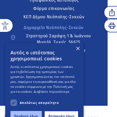
Τηλεφωνικός κατάλογος
Φόρμα επικοινωνίας
ΚΕΠ Δήμου Νεάπολης-Συκεών
Δημαρχείο Νεάπολης-Συκεών
Στρατηγού Σαράφη 1 & Ιωάννου
Μιχαήλ, Συκιές, 56625
×
neapoli.sykies@ddt.gov.gr
Αυτός ο ιστότοπος
χρησιμοποιεί cookies
Ακολουθήστε
Αυτός ο ιστότοπος χρησιμοποιεί cookies
για τη βελτίωση της εμπειρίας των
χρηστών. Χρησιμοποιώντας τον ιστότοπό
μας, παρέχετε τη συγκατάθεσή σας για όλα
English Version
τα cookies σύμφωνα με την Πολιτική μας
για τα cookies.
Διαβάστε περισσότερα
An
project
Απολύτως απαραίτητα
Αποδοχή όλων
Απόρριψη όλων