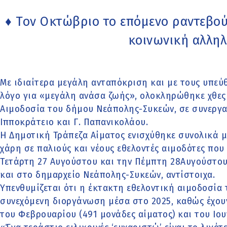
♦ Τον Οκτώβριο το επόμενο ραντεβού
κοινωνική αλλη
Με ιδιαίτερα μεγάλη ανταπόκριση και με τους υπεύ
λόγο για «μεγάλη ανάσα ζωής», ολοκληρώθηκε χθες
Αιμοδοσία του δήμου Νεάπολης-Συκεών, σε συνεργα
Ιπποκράτειο και Γ. Παπανικολάου.
Η Δημοτική Τράπεζα Αίματος ενισχύθηκε συνολικά μ
χάρη σε παλιούς και νέους εθελοντές αιμοδότες πο
Τετάρτη 27 Αυγούστου και την Πέμπτη 28Αυγούστο
και στο δημαρχείο Νεάπολης-Συκεών, αντίστοιχα.
Υπενθυμίζεται ότι η έκτακτη εθελοντική αιμοδοσία
συνεχόμενη διοργάνωση μέσα στο 2025, καθώς έχουν
του Φεβρουαρίου (491 μονάδες αίματος) και του Ιου