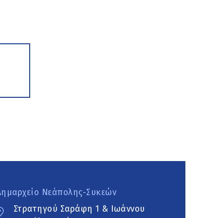
Δημαρχείο Νεάπολης-Συκεών
Στρατηγού Σαράφη 1 & Ιωάννου