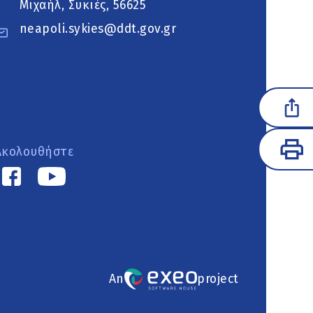
Μιχαήλ, Συκιές, 56625
neapoli.sykies@ddt.gov.gr
Ακολουθήστε
An
project