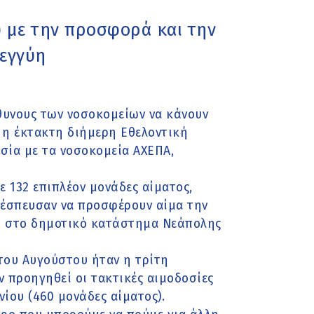
 με την προσφορά και την
λεγγύη
θυνους των νοσοκομείων να κάνουν
 η έκτακτη διήμερη Εθελοντική
σία με τα νοσοκομεία ΑΧΕΠΑ,
ε 132 επιπλέον μονάδες αίματος,
υ έσπευσαν να προσφέρουν αίμα την
υ στο δημοτικό κατάστημα Νεάπολης
 του Αυγούστου ήταν η τρίτη
 προηγηθεί οι τακτικές αιμοδοσίες
νίου (460 μονάδες αίματος).