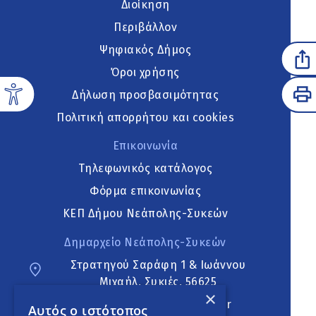
Διοίκηση
Περιβάλλον
Ψηφιακός Δήμος
Όροι χρήσης
Δήλωση προσβασιμότητας
Πολιτική απορρήτου και cookies
Επικοινωνία
Τηλεφωνικός κατάλογος
Φόρμα επικοινωνίας
ΚΕΠ Δήμου Νεάπολης-Συκεών
Δημαρχείο Νεάπολης-Συκεών
Στρατηγού Σαράφη 1 & Ιωάννου
Μιχαήλ, Συκιές, 56625
×
neapoli.sykies@ddt.gov.gr
Αυτός ο ιστότοπος