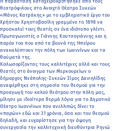
Η παράσταση καταχειροκροτήθηκε από τους
θεατρόφιλους στο Ανοιχτό Θέατρο Συκεών
«Μάνος Κατράκης» με το εμβληματικό έργο του
Χρήστου Χρηστοβασίλη γραμμένο το 1898 να
προσκαλεί τους θεατές σε ένα ιδιότυπο γλέντι.
Πρωταγωνιστές ο Γιάννης Κουτσογιάννης και η
παρέα του που από τα βουνά της Ηπείρου
ανακαλύπτουν την πόλη των Ιωαννίνων και τα
θαύματά της.
Καλωσορίζοντας τους καλλιτέχνες αλλά και τους
θεατές στο άνοιγμα των Μερκουρείων ο
δήμαρχος Νεάπολης-Συκεών Σίμος Δανιηλίδης
αναφέρθηκε στη σημασία του θεσμού για την
προαγωγή του καλού θεάτρου στην πόλη μας,
μίλησε με ιδιαίτερα θερμά λόγια για το Δημοτικό
Θέατρο Ιωαννίνων που ανελλιπώς δίνει το
«παρών» εδώ και 31 χρόνια, όσα και του θεσμού
δηλαδή, και ευχαρίστησε για την άψογη
συνεργασία την καλλιτεχνική διευθύντρια Ρηνιώ