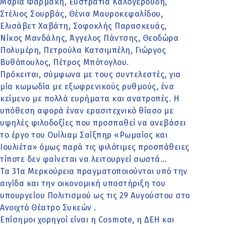
Μαρία Φαρμάκη, Ευστρατία Καλογερούδη,
Στέλιος Σουρβάς, Θένια Μαυροκεφαλίδου,
Ελισάβετ Χαβάτη, Σοφοκλής Παρασκευάς,
Νίκος Μανδάλης, Άγγελος Πάντσης, Θεοδώρα
Πολυμέρη, Πετρούλα Κατσιμπέλη, Γιώργος
Βυθόπουλος, Πέτρος Μπότογλου.
Πρόκειται, σύμφωνα με τους συντελεστές, για
μία κωμωδία με εξωφρενικούς ρυθμούς, ένα
κείμενο με πολλά ευρήματα και ανατροπές. Η
υπόθεση αφορά έναν ερασιτεχνικό θίασο με
υψηλές φιλοδοξίες που προσπαθεί να ανεβάσει
το έργο του Ουίλιαμ Σαίξπηρ «Ρωμαίος και
Ιουλιέτα» όμως παρά τις φιλότιμες προσπάθειες
τίποτε δεν φαίνεται να λειτουργεί σωστά…
Τα 31α Μερκούρεια πραγματοποιούνται υπό την
αιγίδα και την οικονομική υποστήριξη του
υπουργείου Πολιτισμού ως τις 29 Αυγούστου στο
Ανοιχτό Θέατρο Συκεών .
Επίσημοι χορηγοί είναι η Cosmote, η ΔΕΗ και