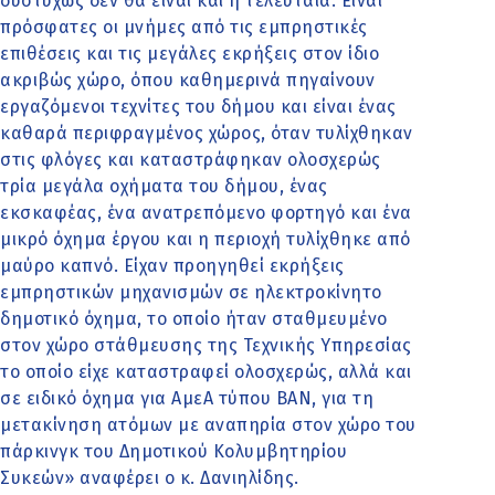
δυστυχώς δεν θα είναι και η τελευταία. Είναι
πρόσφατες οι μνήμες από τις εμπρηστικές
επιθέσεις και τις μεγάλες εκρήξεις στον ίδιο
ακριβώς χώρο, όπου καθημερινά πηγαίνουν
εργαζόμενοι τεχνίτες του δήμου και είναι ένας
καθαρά περιφραγμένος χώρος, όταν τυλίχθηκαν
στις φλόγες και καταστράφηκαν ολοσχερώς
τρία μεγάλα οχήματα του δήμου, ένας
εκσκαφέας, ένα ανατρεπόμενο φορτηγό και ένα
μικρό όχημα έργου και η περιοχή τυλίχθηκε από
μαύρο καπνό. Είχαν προηγηθεί εκρήξεις
εμπρηστικών μηχανισμών σε ηλεκτροκίνητο
δημοτικό όχημα, το οποίο ήταν σταθμευμένο
στον χώρο στάθμευσης της Τεχνικής Υπηρεσίας
το οποίο είχε καταστραφεί ολοσχερώς, αλλά και
σε ειδικό όχημα για ΑμεΑ τύπου ΒΑΝ, για τη
μετακίνηση ατόμων με αναπηρία στον χώρο του
πάρκινγκ του Δημοτικού Κολυμβητηρίου
Συκεών» αναφέρει ο κ. Δανιηλίδης.