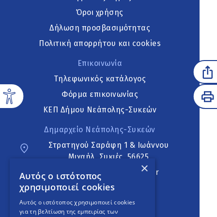
Όροι χρήσης
Δήλωση προσβασιμότητας
Πολιτική απορρήτου και cookies
Επικοινωνία
Τηλεφωνικός κατάλογος
Φόρμα επικοινωνίας
ΚΕΠ Δήμου Νεάπολης-Συκεών
Δημαρχείο Νεάπολης-Συκεών
Στρατηγού Σαράφη 1 & Ιωάννου
Μιχαήλ, Συκιές, 56625
×
neapoli.sykies@ddt.gov.gr
Αυτός ο ιστότοπος
χρησιμοποιεί cookies
Ακολουθήστε
Αυτός ο ιστότοπος χρησιμοποιεί cookies
για τη βελτίωση της εμπειρίας των