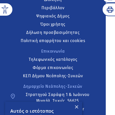
Περιβάλλον
Ψηφιακός Δήμος
Όροι χρήσης
Δήλωση προσβασιμότητας
Πολιτική απορρήτου και cookies
Επικοινωνία
Τηλεφωνικός κατάλογος
Φόρμα επικοινωνίας
ΚΕΠ Δήμου Νεάπολης-Συκεών
Δημαρχείο Νεάπολης-Συκεών
Στρατηγού Σαράφη 1 & Ιωάννου
Μιχαήλ, Συκιές, 56625
×
neapoli.sykies@ddt.gov.gr
Αυτός ο ιστότοπος