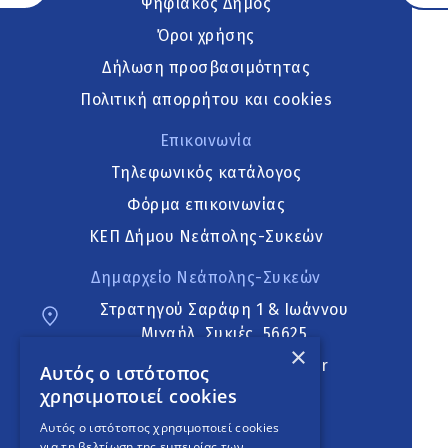
Ψηφιακός Δήμος
Όροι χρήσης
Δήλωση προσβασιμότητας
Πολιτική απορρήτου και cookies
Επικοινωνία
Τηλεφωνικός κατάλογος
Φόρμα επικοινωνίας
ΚΕΠ Δήμου Νεάπολης-Συκεών
Δημαρχείο Νεάπολης-Συκεών
Στρατηγού Σαράφη 1 & Ιωάννου
Μιχαήλ, Συκιές, 56625
×
neapoli.sykies@ddt.gov.gr
Αυτός ο ιστότοπος
χρησιμοποιεί cookies
Ακολουθήστε
Αυτός ο ιστότοπος χρησιμοποιεί cookies
για τη βελτίωση της εμπειρίας των