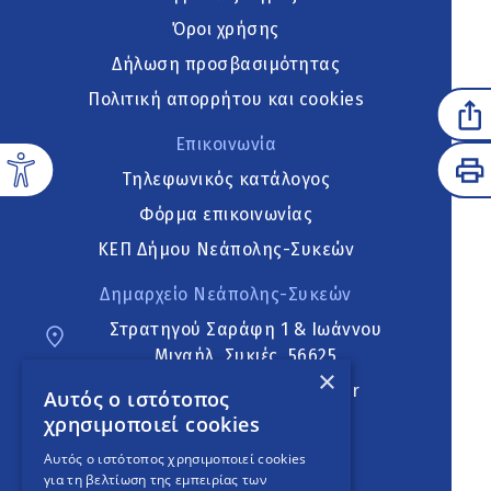
Όροι χρήσης
Δήλωση προσβασιμότητας
Πολιτική απορρήτου και cookies
Επικοινωνία
Τηλεφωνικός κατάλογος
Φόρμα επικοινωνίας
ΚΕΠ Δήμου Νεάπολης-Συκεών
Δημαρχείο Νεάπολης-Συκεών
Στρατηγού Σαράφη 1 & Ιωάννου
Μιχαήλ, Συκιές, 56625
×
neapoli.sykies@ddt.gov.gr
Αυτός ο ιστότοπος
χρησιμοποιεί cookies
Ακολουθήστε
Αυτός ο ιστότοπος χρησιμοποιεί cookies
για τη βελτίωση της εμπειρίας των