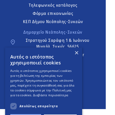
Τηλεφωνικός κατάλογος
Φόρμα επικοινωνίας
ΚΕΠ Δήμου Νεάπολης-Συκεών
Δημαρχείο Νεάπολης-Συκεών
Στρατηγού Σαράφη 1 & Ιωάννου
Μιχαήλ, Συκιές, 56625
×
neapoli.sykies@ddt.gov.gr
Αυτός ο ιστότοπος
χρησιμοποιεί cookies
Ακολουθήστε
Αυτός ο ιστότοπος χρησιμοποιεί cookies
για τη βελτίωση της εμπειρίας των
χρηστών. Χρησιμοποιώντας τον ιστότοπό
μας, παρέχετε τη συγκατάθεσή σας για όλα
English Version
τα cookies σύμφωνα με την Πολιτική μας
για τα cookies.
Διαβάστε περισσότερα
An
project
Απολύτως απαραίτητα