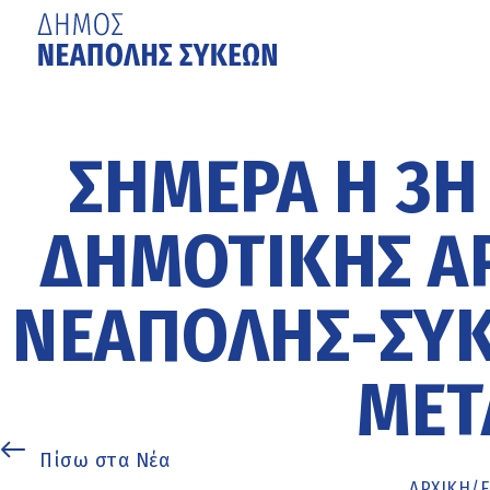
Μετάβαση
στο
κυρίως
ΣΗΜΕΡΑ Η 3Η
περιεχόμενο
ΔΗΜΟΤΙΚΗΣ Α
ΝΕΑΠΟΛΗΣ-ΣΥΚ
ΜΕΤ
Πίσω στα Νέα
ΑΡΧΙΚΉ
/