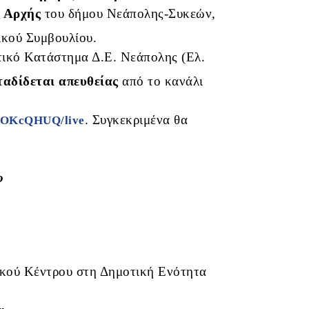
ς Αρχής
του δήμου Νεάπολης-Συκεών,
ικού Συμβουλίου.
τικό Κατάστημα Δ.Ε. Νεάπολης (Ελ.
ταδίδεται απευθείας
από το κανάλι
. Συγκεκριμένα θα
4GOKcQHUQ/live
ο
ικού Κέντρου στη Δημοτική Ενότητα