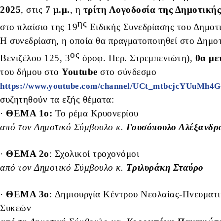
2025
, στις
7 μ.μ.
, η
τρίτη Λογοδοσία της Δημοτική
ης
στο πλαίσιο της 19
Ειδικής Συνεδρίασης του Δημοτ
Η συνεδρίαση, η οποία θα πραγματοποιηθεί στο Δημο
ος
Βενιζέλου 125, 3
όροφ. Περ. Στρεμπενιώτη),
θα με
του δήμου στο
Youtube
στο σύνδεσμο
https://www.youtube.com/channel/UCt_mtbcjcYUuMh
συζητηθούν τα εξής θέματα:
·
ΘΕΜΑ 1o:
Το ρέμα Κρυονερίου
από τον Δημοτικό Σύμβουλο κ.
Γουσόπουλο Αλέξανδρ
·
ΘΕΜΑ 2o
: Σχολικοί τροχονόμοι
από τον Δημοτικό Σύμβουλο κ.
Τριλυράκη Σταύρο
·
ΘΕΜΑ 3o
: Δημιουργία Κέντρου Νεολαίας-Πνευματ
Συκεών