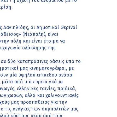
 και τη σχέση του ανθρώπου με το
κρίση.
Δανιηλίδης, οι Δημοτικοί Θερινοί
άδεισος» (Νεάπολη), είναι
την πόλη και είναι έτοιμα να
ψυχαγωγία ολόκληρης της
α σε δύο καταπράσινες οάσεις υπό το
ημοτικοί μας κινηματογράφοι, με
ρουν μία υψηλού επιπέδου ανάσα
ς μέσα από μία ευρεία γκάμα
γωγές, ελληνικές ταινίες, παιδικά,
ων χωρών, αλλά και χολιγουντιανές
εχούς μας προσπάθειας για την
ρο τις ανάγκες των συμπολιτών μας
λού κόστους μέσα από τους