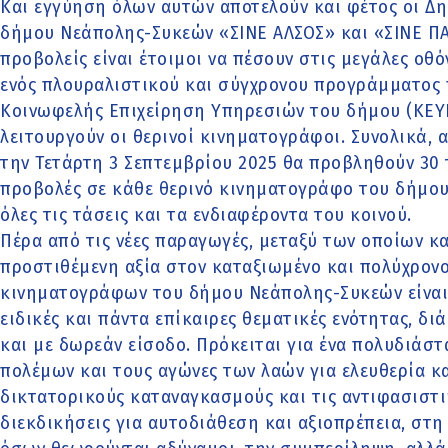
Και εγγύηση όλων αυτών αποτελούν και φέτος οι Δη
δήμου Νεάπολης-Συκεών «ΣΙΝΕ ΑΛΣΟΣ» και «ΣΙΝΕ ΠΑ
προβολείς είναι έτοιμοι να πέσουν στις μεγάλες ο
ενός πλουραλιστικού και σύγχρονου προγράμματος
Κοινωφελής Επιχείρηση Υπηρεσιών του δήμου (ΚΕΥΝ
λειτουργούν οι θερινοί κινηματογράφοι. Συνολικά, α
την Τετάρτη 3 Σεπτεμβρίου 2025 θα προβληθούν 30 τ
προβολές σε κάθε θερινό κινηματογράφο του δήμου 
όλες τις τάσεις και τα ενδιαφέροντα του κοινού.
Πέρα από τις νέες παραγωγές, μεταξύ των οποίων κα
προστιθέμενη αξία στον καταξιωμένο και πολύχρον
κινηματογράφων του δήμου Νεάπολης-Συκεών είναι
ειδικές και πάντα επίκαιρες θεματικές ενότητας, διά
και με δωρεάν είσοδο. Πρόκειται για ένα πολυδιάσ
πολέμων και τους αγώνες των λαών για ελευθερία κ
δικτατορικούς καταναγκασμούς και τις αντιφασιστικ
διεκδικήσεις για αυτοδιάθεση και αξιοπρέπεια, στη