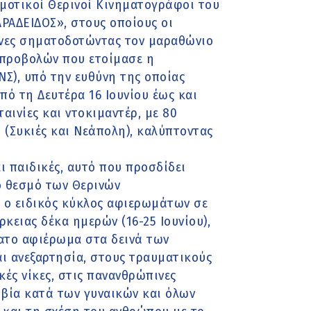
μοτικοί Θερινοί Κινηματογράφοι του
ΡΑΔΕΙΔΟΣ», στους οποίους οι
θόνες σηματοδοτώντας τον μαραθώνιο
 προβολών που ετοίμασε η
Σ), υπό την ευθύνη της οποίας
πό τη Δευτέρα 16 Ιουνίου έως και
αινίες και ντοκιμαντέρ, με 80
(Συκιές και Νεάπολη), καλύπτοντας
ι παιδικές, αυτό που προσδίδει
ο θεσμό των Θερινών
 ο ειδικός κύκλος αφιερωμάτων σε
ρκειας δέκα ημερών (16-25 Ιουνίου),
τατο αφιέρωμα στα δεινά των
αι ανεξαρτησία, στους τραυματικούς
ές νίκες, στις πανανθρώπινες
 βία κατά των γυναικών και όλων