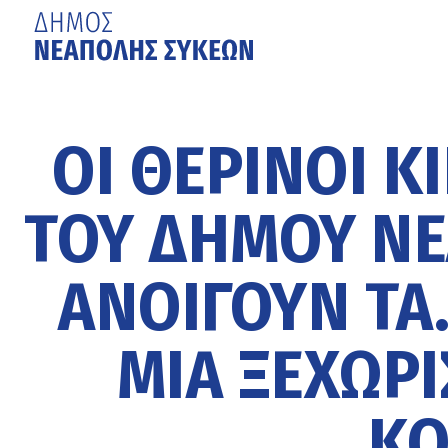
Μετάβαση
στο
κυρίως
ΟΙ ΘΕΡΙΝΟΊ 
περιεχόμενο
ΤΟΥ ΔΉΜΟΥ Ν
ΑΝΟΊΓΟΥΝ ΤΑ
ΜΙΑ ΞΕΧΩΡΙ
ΚΌ