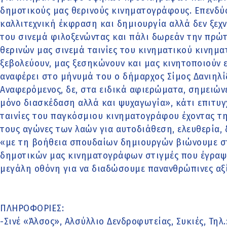
δημοτικούς μας θερινούς κινηματογράφους. Επενδύ
καλλιτεχνική έκφραση και δημιουργία αλλά δεν ξεχ
του σινεμά φιλοξενώντας και πάλι δωρεάν την πρώ
θερινών μας σινεμά ταινίες του κινηματικού κινημα
ξεβολεύουν, μας ξεσηκώνουν και μας κινητοποιούν ε
αναφέρει στο μήνυμά του ο δήμαρχος Σίμος Δανιηλί
Αναφερόμενος, δε, στα ειδικά αφιερώματα, σημειώνε
μόνο διασκέδαση αλλά και ψυχαγωγία», κάτι επιτυγ
ταινίες του παγκόσμιου κινηματογράφου έχοντας τ
τους αγώνες των λαών για αυτοδιάθεση, ελευθερία,
«με τη βοήθεια σπουδαίων δημιουργών βιώνουμε σ
δημοτικών μας κινηματογράφων στιγμές που έγραψα
μεγάλη οθόνη για να διαδώσουμε πανανθρώπινες αξί
ΠΛΗΡΟΦΟΡΙΕΣ:
-Σινέ «Άλσος», Αλσύλλιο Δενδροφυτείας, Συκιές, Τηλ.