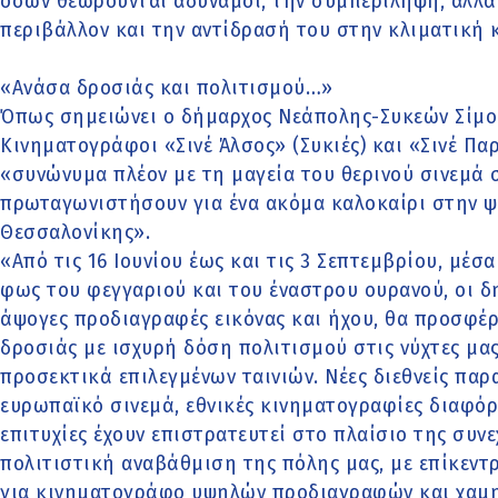
όσων θεωρούνται αδύναμοι, την συμπερίληψη, αλλά
περιβάλλον και την αντίδρασή του στην κλιματική 
«Ανάσα δροσιάς και πολιτισμού…»
Όπως σημειώνει ο δήμαρχος Νεάπολης-Συκεών Σίμος 
Κινηματογράφοι «Σινέ Άλσος» (Συκιές) και «Σινέ Παρ
«συνώνυμα πλέον με τη μαγεία του θερινού σινεμά σ
πρωταγωνιστήσουν για ένα ακόμα καλοκαίρι στην 
Θεσσαλονίκης».
«Από τις 16 Ιουνίου έως και τις 3 Σεπτεμβρίου, μέσ
φως του φεγγαριού και του έναστρου ουρανού, οι δ
άψογες προδιαγραφές εικόνας και ήχου, θα προσφέ
δροσιάς με ισχυρή δόση πολιτισμού στις νύχτες μα
προσεκτικά επιλεγμένων ταινιών. Νέες διεθνείς παρα
ευρωπαϊκό σινεμά, εθνικές κινηματογραφίες διαφόρ
επιτυχίες έχουν επιστρατευτεί στο πλαίσιο της συν
πολιτιστική αναβάθμιση της πόλης μας, με επίκεντ
για κινηματογράφο υψηλών προδιαγραφών και χαμη