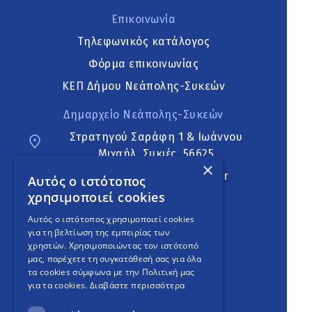
Επικοινωνία
Τηλεφωνικός κατάλογος
Φόρμα επικοινωνίας
ΚΕΠ Δήμου Νεάπολης-Συκεών
Δημαρχείο Νεάπολης-Συκεών
Στρατηγού Σαράφη 1 & Ιωάννου
Μιχαήλ, Συκιές, 56625
×
neapoli.sykies@ddt.gov.gr
Αυτός ο ιστότοπος
χρησιμοποιεί cookies
Ακολουθήστε
Αυτός ο ιστότοπος χρησιμοποιεί cookies
για τη βελτίωση της εμπειρίας των
χρηστών. Χρησιμοποιώντας τον ιστότοπό
μας, παρέχετε τη συγκατάθεσή σας για όλα
English Version
τα cookies σύμφωνα με την Πολιτική μας
για τα cookies.
Διαβάστε περισσότερα
An
project