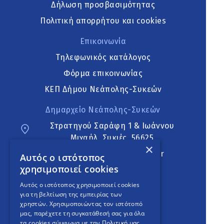
Δήλωση προσβασιμότητας
Πολιτική απορρήτου και cookies
Επικοινωνία
Τηλεφωνικός κατάλογος
Φόρμα επικοινωνίας
ΚΕΠ Δήμου Νεάπολης-Συκεών
Δημαρχείο Νεάπολης-Συκεών
Στρατηγού Σαράφη 1 & Ιωάννου
Μιχαήλ, Συκιές, 56625
×
neapoli.sykies@ddt.gov.gr
Αυτός ο ιστότοπος
χρησιμοποιεί cookies
Ακολουθήστε
Αυτός ο ιστότοπος χρησιμοποιεί cookies
για τη βελτίωση της εμπειρίας των
χρηστών. Χρησιμοποιώντας τον ιστότοπό
μας, παρέχετε τη συγκατάθεσή σας για όλα
English Version
τα cookies σύμφωνα με την Πολιτική μας