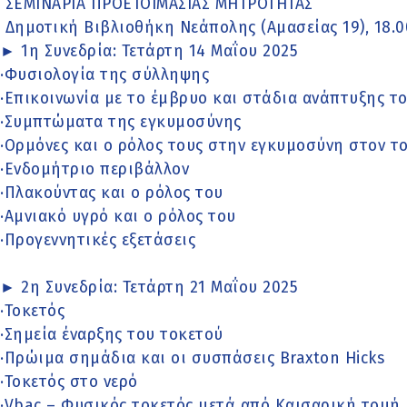
ΣΕΜΙΝΑΡΙΑ ΠΡΟΕΤΟΙΜΑΣΙΑΣ ΜΗΤΡΟΤΗΤΑΣ
Δημοτική Βιβλιοθήκη Νεάπολης (Αμασείας 19), 18.0
► 1η Συνεδρία: Τετάρτη 14 Μαΐου 2025
·Φυσιολογία της σύλληψης
·Επικοινωνία με το έμβρυο και στάδια ανάπτυξης τ
·Συμπτώματα της εγκυμοσύνης
·Ορμόνες και ο ρόλος τους στην εγκυμοσύνη στον το
·Ενδομήτριο περιβάλλον
·Πλακούντας και ο ρόλος του
·Αμνιακό υγρό και ο ρόλος του
·Προγεννητικές εξετάσεις
► 2η Συνεδρία: Τετάρτη 21 Μαΐου 2025
·Τοκετός
·Σημεία έναρξης του τοκετού
·Πρώιμα σημάδια και οι συσπάσεις Braxton Hicks
·Τοκετός στο νερό
·Vbac – Φυσικός τοκετός μετά από Καισαρική τομή.