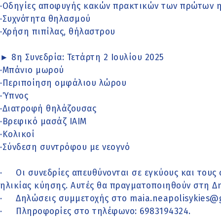
·Οδηγίες αποφυγής κακών πρακτικών των πρώτων 
·Συχνότητα θηλασμού
·Χρήση πιπίλας, θήλαστρου
► 8η Συνεδρία: Τετάρτη 2 Ιουλίου 2025
·Μπάνιο μωρού
·Περιποίηση ομφάλιου λώρου
·Ύπνος
·Διατροφή θηλάζουσας
·Βρεφικό μασάζ IAIM
·Κολικοί
·Σύνδεση συντρόφου με νεογνό
· Οι συνεδρίες απευθύνονται σε εγκύους και τους
ηλικίας κύησης. Αυτές θα πραγματοποιηθούν στη 
· Δηλώσεις συμμετοχής στο maia.neapolisykies@g
· Πληροφορίες στο τηλέφωνο: 6983194324.