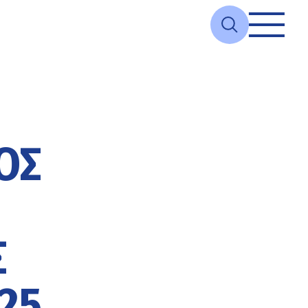
ΟΣ
Σ
25