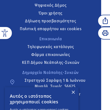
Ψηφιακός Δήμος
Όροι χρήσης
Δήλωση προσβασιμότητας
Πολιτική απορρήτου και cookies
Επικοινωνία
Τηλεφωνικός κατάλογος
Φόρμα επικοινωνίας
ΚΕΠ Δήμου Νεάπολης-Συκεών
Δημαρχείο Νεάπολης-Συκεών
Στρατηγού Σαράφη 1 & Ιωάννου
Μιχαήλ, Συκιές, 56625
×
neapoli.sykies@ddt.gov.gr
Αυτός ο ιστότοπος
χρησιμοποιεί cookies
Ακολουθήστε
Αυτός ο ιστότοπος χρησιμοποιεί cookies