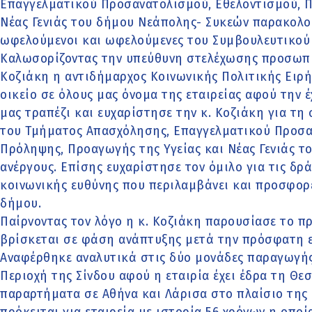
Επαγγελματικού Προσανατολισμού, Εθελοντισμού, Π
Νέας Γενιάς του δήμου Νεάπολης- Συκεών παρακολ
ωφελούμενοι και ωφελούμενες του Συμβουλευτικού
Καλωσορίζοντας την υπεύθυνη στελέχωσης προσωπ
Κοζιάκη η αντιδήμαρχος Κοινωνικής Πολιτικής Ειρ
οικείο σε όλους μας όνομα της εταιρείας αφού την 
μας τραπέζι και ευχαρίστησε την κ. Κοζιάκη για τη
του Τμήματος Απασχόλησης, Επαγγελματικού Προσα
Πρόληψης, Προαγωγής της Υγείας και Νέας Γενιάς τ
ανέργους. Επίσης ευχαρίστησε τον όμιλο για τις δρά
κοινωνικής ευθύνης που περιλαμβάνει και προσφορ
δήμου.
Παίρνοντας τον λόγο η κ. Κοζιάκη παρουσίασε το πρ
βρίσκεται σε φάση ανάπτυξης μετά την πρόσφατη εξ
Αναφέρθηκε αναλυτικά στις δύο μονάδες παραγωγής
Περιοχή της Σίνδου αφού η εταιρία έχει έδρα τη Θε
παραρτήματα σε Αθήνα και Λάρισα στο πλαίσιο της 