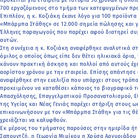
πρόκειται για εταιρεία με ιστορία 56 χρόνων η οπο
700 εργαζόμενους στο τμήμα των κατεψυγμένων πρ
Επιπλέον, η κ. Κοζιάκη έκανε λόγο για 100 προϊόντα
«Μπάρμπα Στάθης» σε 12.000 σημεία πώλησης και γ
Έλληνες παραγωγούς που παρέχει αφού διατηρεί συ
αυτών.
Στη συνέχεια η κ. Κοζιάκη αναφέρθηκε αναλυτικά στ
όμιλος ο οποίος όπως είπε δεν θέτει ηλικιακά όρια,
κάνουν πρακτική άσκηση και πολλοί από αυτούς έχ
αορίστου χρόνου με την εταιρεία. Επίσης απάντησε 
αναφέρθηκε στην ευελιξία που υπάρχει στους τρόπου
προκειμένου να καταθέσει κάποιος το βιογραφικό το
Απασχόλησης, Επαγγελματικού Προσανατολισμού, Ε
της Υγείας και Νέας Γενιάς παρέχει στήριξη στους 
επικοινωνήσουν με τον «Μπάρμπα Στάθη» για τις θ
χρειάζεται να καλυφθούν.
Εκ μέρους του τμήματος παρούσες στην ημερίδα ήτα
Σαπουντζή, η Γεωργία Μιμίκου η Χρύσα Αργυριάδου κ