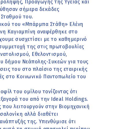
ρόληψης, Προαγωγής της Υγείας και
ούθησαν σήμερα δεκάδες
 Σταθμού του.
ικού του «Μπάρμπα Στάθη» Ελένη
ήνη Καγιαμπίνη αναφέρθηκε στο
έχουμε συσχετίσει με το καθημερινό
 συμμετοχή της στις πρωτοβουλίες
νατολισμού, Εθελοντισμού,
ου δήμου Νεάπολης-Συκεών για τους
σεις του στο πλαίσιο της εταιρικής
ές στο Κοινωνικό Παντοπωλείο του
οφίλ του ομίλου τονίζοντας ότι
αγορά του από την Ideal Holdings.
 που λειτουργούν στην Βιομηχανική
σσαλονίκη αλλά διαθέτει
ανάπτυξής της. Υπενθύμισε ότι