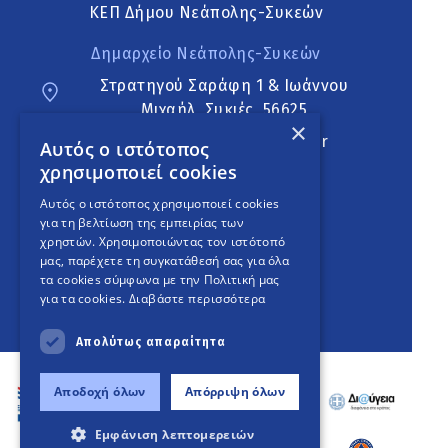
ΚΕΠ Δήμου Νεάπολης-Συκεών
Δημαρχείο Νεάπολης-Συκεών
Στρατηγού Σαράφη 1 & Ιωάννου
Μιχαήλ, Συκιές, 56625
×
neapoli.sykies@ddt.gov.gr
Αυτός ο ιστότοπος
χρησιμοποιεί cookies
Ακολουθήστε
Αυτός ο ιστότοπος χρησιμοποιεί cookies
για τη βελτίωση της εμπειρίας των
χρηστών. Χρησιμοποιώντας τον ιστότοπό
μας, παρέχετε τη συγκατάθεσή σας για όλα
English Version
τα cookies σύμφωνα με την Πολιτική μας
για τα cookies.
Διαβάστε περισσότερα
An
project
Απολύτως απαραίτητα
Αποδοχή όλων
Απόρριψη όλων
Εμφάνιση λεπτομερειών