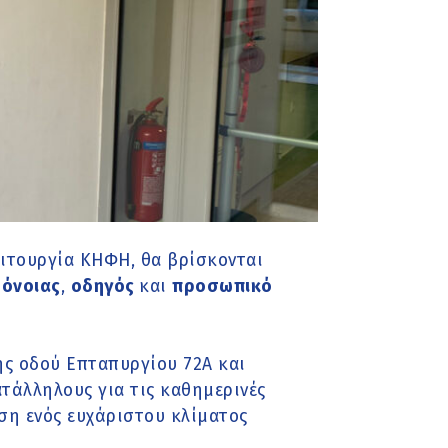
ειτουργία ΚΗΦΗ, θα βρίσκονται
ρόνοιας
,
οδηγός
και
προσωπικό
ης οδού Επταπυργίου 72Α και
τάλληλους για τις καθημερινές
η ενός ευχάριστου κλίματος