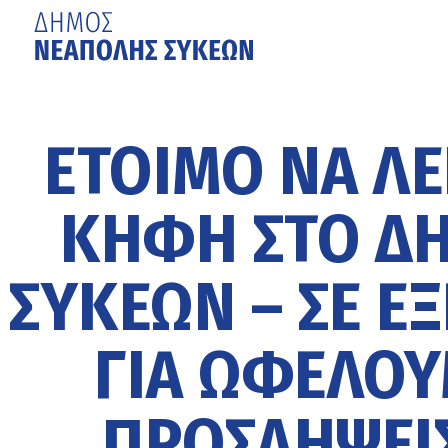
Μετάβαση
στο
κυρίως
ΈΤΟΙΜΟ ΝΑ ΛΕΙ
περιεχόμενο
ΚΗΦΗ ΣΤΟ Δ
ΣΥΚΕΏΝ – ΣΕ ΕΞ
ΓΙΑ ΩΦΕΛΟΎ
ΠΡΟΣΛΉΨΕΙ