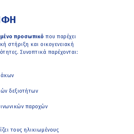
ΚΗΦΗ
υμένο προσωπικό
που παρέχει
κή στήριξη και οικογενειακή
τητες. Συνοπτικά παρέχονται:
μάκων
κών δεξιοτήτων
οινωνικών παροχών
ς
ίζει τους ηλικιωμένους