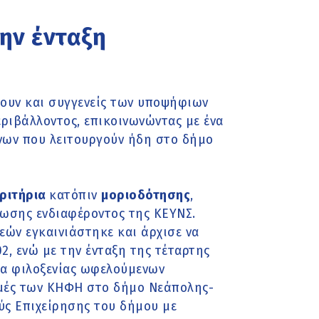
την ένταξη
λουν και συγγενείς των υποψήφιων
ριβάλλοντος, επικοινωνώντας με ένα
νων που λειτουργούν ήδη στο δήμο
κριτήρια
κατόπιν
μοριοδότησης
,
ωσης ενδιαφέροντος της ΚΕΥΝΣ.
εών εγκαινιάστηκε και άρχισε να
2, ενώ με την ένταξη της τέταρτης
τα φιλοξενίας ωφελούμενων
δομές των ΚΗΦΗ στο δήμο Νεάπολης-
ύς Επιχείρησης του δήμου με