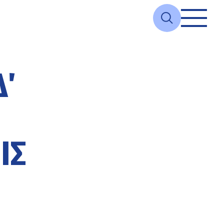
΄
-
ΙΣ