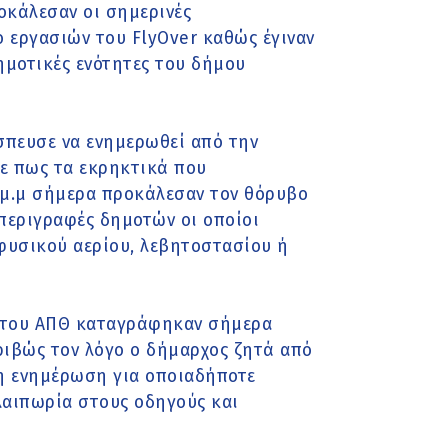
οκάλεσαν οι σημερινές
ο εργασιών του FlyOver καθώς έγιναν
δημοτικές ενότητες του δήμου
πευσε να ενημερωθεί από την
ε πως τα εκρηκτικά που
0 μ.μ σήμερα προκάλεσαν τον θόρυβο
περιγραφές δημοτών οι οποίοι
φυσικού αερίου, λεβητοστασίου ή
ό του ΑΠΘ καταγράφηκαν σήμερα
κριβώς τον λόγο ο δήμαρχος ζητά από
ρη ενημέρωση για οποιαδήποτε
λαιπωρία στους οδηγούς και