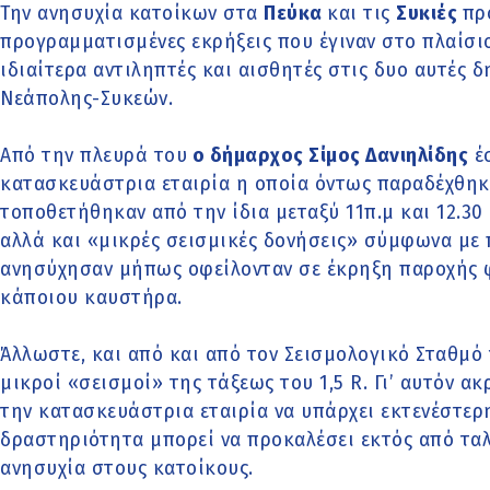
Την ανησυχία κατοίκων στα
Πεύκα
και τις
Συκιές
πρ
προγραμματισμένες εκρήξεις που έγιναν στο πλαίσι
ιδιαίτερα αντιληπτές και αισθητές στις δυο αυτές 
Νεάπολης-Συκεών.
Από την πλευρά του
ο δήμαρχος Σίμος Δανιηλίδης
έσ
κατασκευάστρια εταιρία η οποία όντως παραδέχθηκ
τοποθετήθηκαν από την ίδια μεταξύ 11π.μ και 12.3
αλλά και «μικρές σεισμικές δονήσεις» σύμφωνα με 
ανησύχησαν μήπως οφείλονταν σε έκρηξη παροχής 
κάποιου καυστήρα.
Άλλωστε, και από και από τον Σεισμολογικό Σταθμ
μικροί «σεισμοί» της τάξεως του 1,5 R. Γι’ αυτόν α
την κατασκευάστρια εταιρία να υπάρχει εκτενέστε
δραστηριότητα μπορεί να προκαλέσει εκτός από τα
ανησυχία στους κατοίκους.