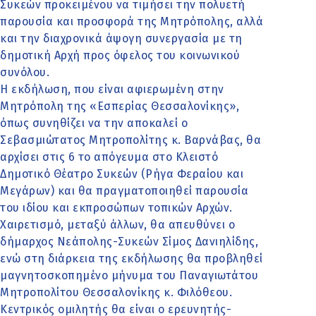
Συκεών προκειμένου να τιμήσει την πολυετή
παρουσία και προσφορά της Μητρόπολης, αλλά
και την διαχρονικά άψογη συνεργασία με τη
δημοτική Αρχή προς όφελος του κοινωνικού
συνόλου.
Η εκδήλωση, που είναι αφιερωμένη στην
Μητρόπολη της «Εσπερίας Θεσσαλονίκης»,
όπως συνηθίζει να την αποκαλεί ο
Σεβασμιώτατος Μητροπολίτης κ. Βαρνάβας, θα
αρχίσει στις 6 το απόγευμα στο Κλειστό
Δημοτικό Θέατρο Συκεών (Ρήγα Φεραίου και
Μεγάρων) και θα πραγματοποιηθεί παρουσία
του ιδίου και εκπροσώπων τοπικών Αρχών.
Χαιρετισμό, μεταξύ άλλων, θα απευθύνει ο
δήμαρχος Νεάπολης-Συκεών Σίμος Δανιηλίδης,
ενώ στη διάρκεια της εκδήλωσης θα προβληθεί
μαγνητοσκοπημένο μήνυμα του Παναγιωτάτου
Μητροπολίτου Θεσσαλονίκης κ. Φιλόθεου.
Κεντρικός ομιλητής θα είναι ο ερευνητής-