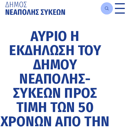
Μετάβαση
στο
ΑΎΡΙΟ Η
κυρίως
περιεχόμενο
ΕΚΔΉΛΩΣΗ ΤΟΥ
ΔΉΜΟΥ
ΝΕΆΠΟΛΗΣ-
ΣΥΚΕΏΝ ΠΡΟΣ
ΤΙΜΉ ΤΩΝ 50
ΧΡΌΝΩΝ ΑΠΌ ΤΗΝ