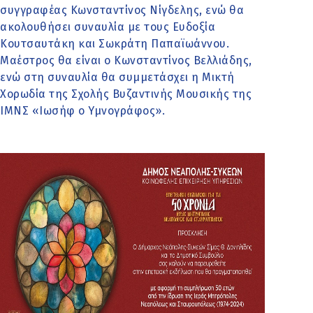
συγγραφέας Κωνσταντίνος Νίγδελης, ενώ θα
ακολουθήσει συναυλία με τους Ευδοξία
Κουτσαυτάκη και Σωκράτη Παπαϊωάννου.
Μαέστρος θα είναι ο Κωνσταντίνος Βελλιάδης,
ενώ στη συναυλία θα συμμετάσχει η Μικτή
Χορωδία της Σχολής Βυζαντινής Μουσικής της
ΙΜΝΣ «Ιωσήφ ο Υμνογράφος».