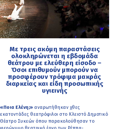
Με τρεις ακόμη παραστάσεις
ολοκληρώνεται η εβδομάδα
θεάτρου με ελεύθερη είσοδο –
Όσοι επιθυμούν μπορούν να
προσφέρουν τρόφιμα μακράς
διαρκείας και είδη προσωπικής
υγιεινής
«Ποια Ελένη;»
αναρωτήθηκαν χθες
εκατοντάδες θεατρόφιλοι στο Κλειστό Δημοτικό
Θέατρο Συκεών όπου παρακολούθησαν το
φερώνυμο θεατρικό έργο των Ρέππα-