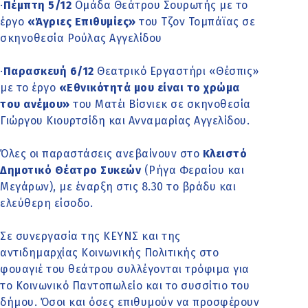
·
Πέμπτη 5/12
Ομάδα Θεάτρου Σουρωτής με το
έργο
«Άγριες Επιθυμίες»
του Τζον Τομπάϊας σε
σκηνοθεσία Ρούλας Αγγελίδου
·
Παρασκευή 6/12
Θεατρικό Εργαστήρι «Θέσπις»
με το έργο
«Εθνικότητά μου είναι το χρώμα
του ανέμου»
του Ματέι Βίσνιεκ σε σκηνοθεσία
Γιώργου Κιουρτσίδη και Ανναμαρίας Αγγελίδου.
Όλες οι παραστάσεις ανεβαίνουν στο
Κλειστό
Δημοτικό Θέατρο Συκεών
(Ρήγα Φεραίου και
Μεγάρων), με έναρξη στις 8.30 το βράδυ και
ελεύθερη είσοδο.
Σε συνεργασία της ΚΕΥΝΣ και της
αντιδημαρχίας Κοινωνικής Πολιτικής στο
φουαγιέ του θεάτρου συλλέγονται τρόφιμα για
το Κοινωνικό Παντοπωλείο και το συσσίτιο του
δήμου. Όσοι και όσες επιθυμούν να προσφέρουν