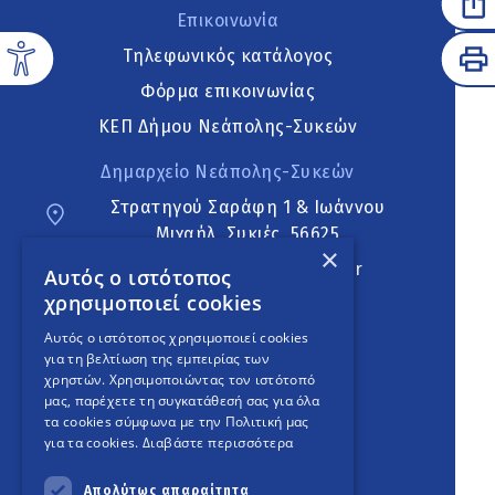
Επικοινωνία
Τηλεφωνικός κατάλογος
Φόρμα επικοινωνίας
ΚΕΠ Δήμου Νεάπολης-Συκεών
Δημαρχείο Νεάπολης-Συκεών
Στρατηγού Σαράφη 1 & Ιωάννου
Μιχαήλ, Συκιές, 56625
×
neapoli.sykies@ddt.gov.gr
Αυτός ο ιστότοπος
χρησιμοποιεί cookies
Ακολουθήστε
Αυτός ο ιστότοπος χρησιμοποιεί cookies
για τη βελτίωση της εμπειρίας των
χρηστών. Χρησιμοποιώντας τον ιστότοπό
μας, παρέχετε τη συγκατάθεσή σας για όλα
English Version
τα cookies σύμφωνα με την Πολιτική μας
για τα cookies.
Διαβάστε περισσότερα
An
project
Απολύτως απαραίτητα