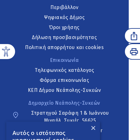
Περιβάλλον
Ψηφιακός Δήμος
Όροι χρήσης
Δήλωση προσβασιμότητας
Πολιτική απορρήτου και cookies
Επικοινωνία
Τηλεφωνικός κατάλογος
Φόρμα επικοινωνίας
ΚΕΠ Δήμου Νεάπολης-Συκεών
Δημαρχείο Νεάπολης-Συκεών
Στρατηγού Σαράφη 1 & Ιωάννου
Μιχαήλ, Συκιές, 56625
×
neapoli.sykies@ddt.gov.gr
Αυτός ο ιστότοπος