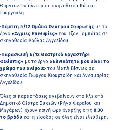
Θόρντον Ουάιλντερ σε σκηνοθεσία Κώστα
Γούργουλη
·
Πέμπτη 5/12 Ομάδα Θεάτρου Σουρωτής
με το
έργο
«Άγριες Επιθυμίες»
του Τζον Τομπάϊας σε
σκηνοθεσία Ρούλας Αγγελίδου
·Παρασκευή 6/12 Θεατρικό Εργαστήρι
«Θέσπις»
με το έργο
«Εθνικότητά μου είναι το
χρώμα του ανέμου»
του Ματέι Βίσνιεκ σε
σκηνοθεσία Γιώργου Κιουρτσίδη και Ανναμαρίας
Αγγελίδου.
Όλες οι παραστάσεις ανεβαίνουν στο Κλειστό
Δημοτικό Θέατρο Συκεών (Ρήγα Φεραίου και
Μεγάρων), έχουν κοινή ώρα έναρξης στις
8.30
το βράδυ
και η είσοδος σε όλες είναι ελεύθερη.