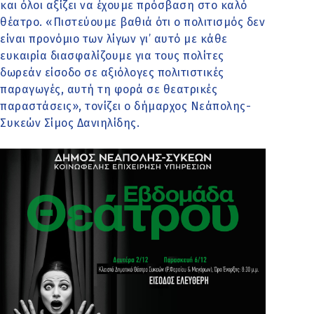
και όλοι αξίζει να έχουμε πρόσβαση στο καλό
θέατρο. «Πιστεύουμε βαθιά ότι ο πολιτισμός δεν
είναι προνόμιο των λίγων γι’ αυτό με κάθε
ευκαιρία διασφαλίζουμε για τους πολίτες
δωρεάν είσοδο σε αξιόλογες πολιτιστικές
παραγωγές, αυτή τη φορά σε θεατρικές
παραστάσεις», τονίζει ο δήμαρχος Νεάπολης-
Συκεών Σίμος Δανιηλίδης.