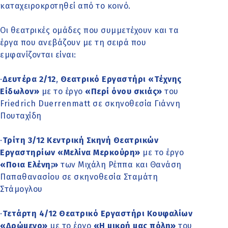
καταχειροκροτηθεί από το κοινό.
Οι θεατρικές ομάδες που συμμετέχουν και τα
έργα που ανεβάζουν με τη σειρά που
εμφανίζονται είναι:
·
Δευτέρα 2/12
,
Θεατρικό Εργαστήρι «Τέχνης
Είδωλον»
με το έργο
«Περί όνου σκιάς»
του
Friedrich Duerrenmatt σε σκηνοθεσία Γιάννη
Πουταχίδη
·
Τρίτη 3/12 Κεντρική Σκηνή Θεατρικών
Εργαστηρίων «Μελίνα Μερκούρη»
με το έργο
«Ποια Ελένη;»
των Μιχάλη Ρέππα και Θανάση
Παπαθανασίου σε σκηνοθεσία Σταμάτη
Στάμογλου
·
Τετάρτη 4/12 Θεατρικό Εργαστήρι Κουφαλίων
«Δρώμενο»
με το έργο
«Η μικρή μας πόλη»
του