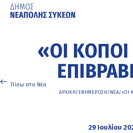
Μετάβαση
στο
κυρίως
«ΟΙ ΚΌΠΟΙ 
περιεχόμενο
ΕΠΙΒΡΑΒ
Πίσω στα Νέα
ΑΡΧΙΚΉ
/
ΕΝΗΜΈΡΩΣΗ
/
ΝΕΑ
/
«ΟΙ 
29 Ιουλίου 20