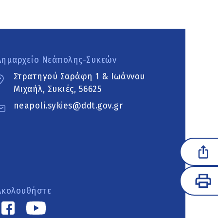
Δημαρχείο Νεάπολης-Συκεών
Στρατηγού Σαράφη 1 & Ιωάννου
Μιχαήλ, Συκιές, 56625
neapoli.sykies@ddt.gov.gr
Ακολουθήστε