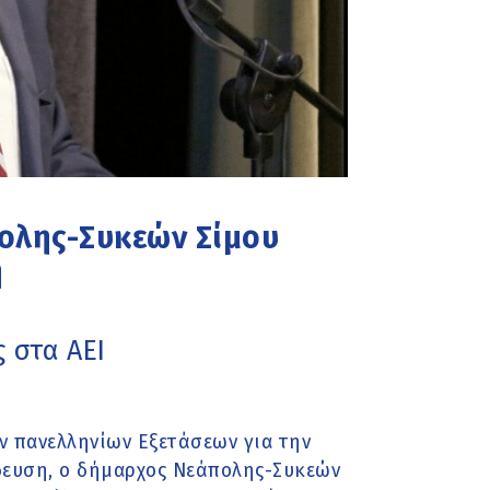
ολης-Συκεών Σίμου
η
ς στα ΑΕΙ
 πανελληνίων Εξετάσεων για την
ευση, ο δήμαρχος Νεάπολης-Συκεών