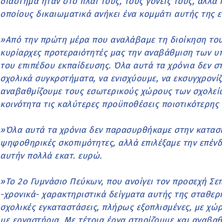
διάστημα ήταν στο πλάι τους, τους γονείς τους, αλλά 
οποίους δικαιωματικά ανήκει ένα κομμάτι αυτής της ε
»Από την πρώτη μέρα που αναλάβαμε τη διοίκηση του
κυρίαρχες προτεραιότητές μας την αναβάθμιση των υ
του επιπέδου εκπαίδευσης. Όλα αυτά τα χρόνια δεν σ
σχολικά συγκροτήματα, να ενισχύουμε, να εκσυγχρονίζ
αναβαθμίζουμε τους εσωτερικούς χώρους των σχολείω
κοινότητα τις καλύτερες προϋποθέσεις ποιοτικότερης 
»Όλα αυτά τα χρόνια δεν παρασυρθήκαμε στην κατασ
ψηφοθηρικές σκοπιμότητες, αλλά επιλέξαμε την επέν
αυτήν πολλά εκατ. ευρώ.
»Το 2ο Γυμνάσιο Πεύκων, που ανοίγει τον προσεχή Σεπ
-χρονικά- χαρακτηριστικά δείγματα αυτής της σταθερ
σχολικές εγκαταστάσεις, πλήρως εξοπλισμένες, με χώ
με εργαστήρια. Με τέτοια έργα στηρίζουμε και αναβα