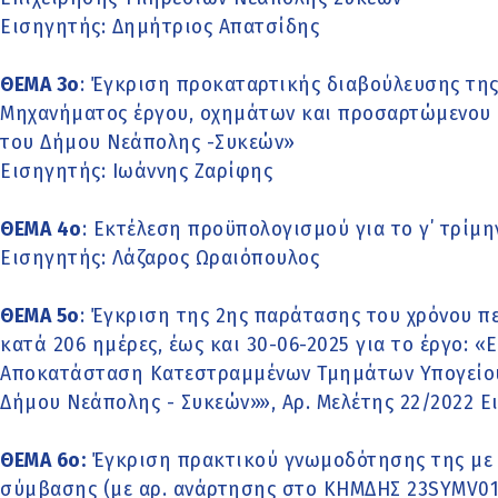
Εισηγητής: Δημήτριος Απατσίδης
ΘΕΜΑ 3ο
: Έγκριση προκαταρτικής διαβούλευσης της
Μηχανήματος έργου, οχημάτων και προσαρτώμενου 
του Δήμου Νεάπολης -Συκεών»
Εισηγητής: Ιωάννης Ζαρίφης
ΘΕΜΑ 4o
: Εκτέλεση προϋπολογισμού για το γ΄ τρίμη
Εισηγητής: Λάζαρος Ωραιόπουλος
ΘΕΜΑ 5o
: Έγκριση της 2ης παράτασης του χρόνου 
κατά 206 ημέρες, έως και 30-06-2025 για το έργο: 
Αποκατάσταση Κατεστραμμένων Τμημάτων Υπογείο
Δήμου Νεάπολης - Συκεών»», Αρ. Μελέτης 22/2022 Ει
ΘΕΜΑ 6o:
Έγκριση πρακτικού γνωμοδότησης της με α
σύμβασης (με αρ. ανάρτησης στο ΚΗΜΔΗΣ 23SYMV0138