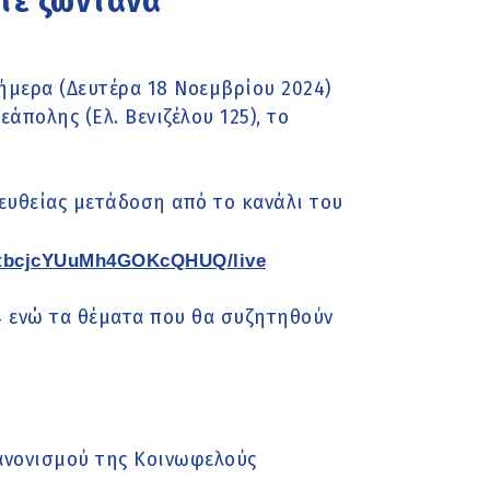
τε ζωντανά
ήμερα (Δευτέρα 18 Νοεμβρίου 2024)
άπολης (Ελ. Βενιζέλου 125), το
ευθείας μετάδοση από το κανάλι του
mtbcjcYUuMh4GOKcQHUQ/live
4 ενώ τα θέματα που θα συζητηθούν
ανονισμού της Κοινωφελούς