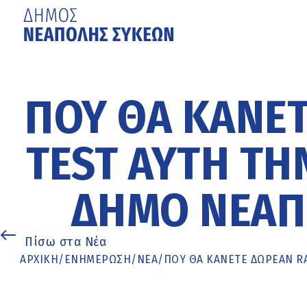
Μετάβαση
στο
κυρίως
ΠΟΎ ΘΑ ΚΆΝΕΤ
περιεχόμενο
TEST ΑΥΤΉ ΤΗ
ΔΉΜΟ ΝΕΆΠ
Πίσω στα Νέα
ΑΡΧΙΚΉ
/
ΕΝΗΜΈΡΩΣΗ
/
ΝΕΑ
/
ΠΟΎ ΘΑ ΚΆΝΕΤΕ ΔΩΡΕΆΝ R