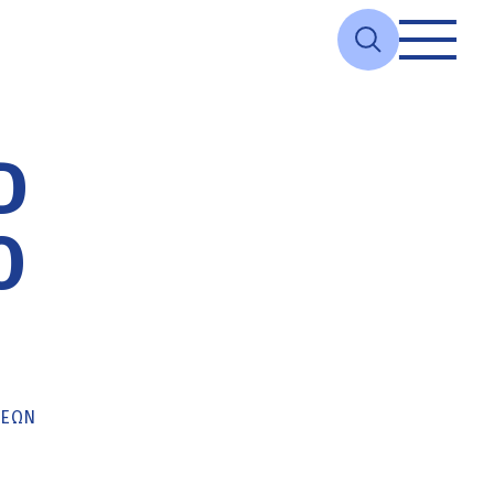
D
Ο
ΚΕΏΝ