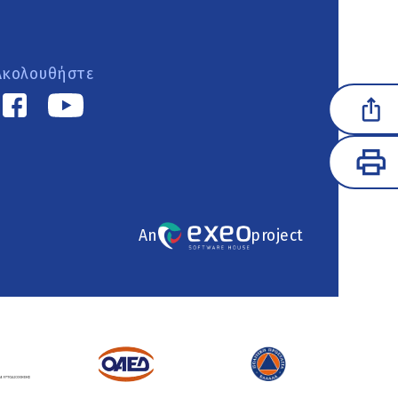
Ακολουθήστε
An
project