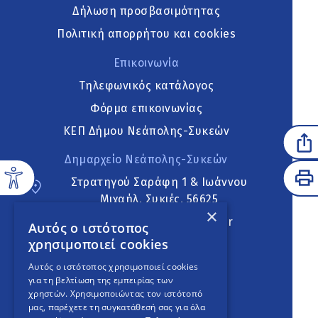
Δήλωση προσβασιμότητας
Πολιτική απορρήτου και cookies
Επικοινωνία
Τηλεφωνικός κατάλογος
Φόρμα επικοινωνίας
ΚΕΠ Δήμου Νεάπολης-Συκεών
Δημαρχείο Νεάπολης-Συκεών
Στρατηγού Σαράφη 1 & Ιωάννου
Μιχαήλ, Συκιές, 56625
×
neapoli.sykies@ddt.gov.gr
Αυτός ο ιστότοπος
χρησιμοποιεί cookies
Ακολουθήστε
Αυτός ο ιστότοπος χρησιμοποιεί cookies
για τη βελτίωση της εμπειρίας των
χρηστών. Χρησιμοποιώντας τον ιστότοπό
μας, παρέχετε τη συγκατάθεσή σας για όλα
English Version