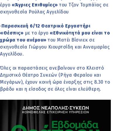
έργο
«Άγριες Επιθυμίες»
του Τζον Τομπάϊας σε
σκηνοθεσία Ρούλας Αγγελίδου
·
Παρασκευή 6/12 Θεατρικό Εργαστήρι
«Θέσπις»
με το έργο
«Εθνικότητά μου είναι το
χρώμα του ανέμου»
του Ματέι Βίσνιεκ σε
σκηνοθεσία Γιώργου Κιουρτσίδη και Ανναμαρίας
Αγγελίδου.
Όλες οι παραστάσεις ανεβαίνουν στο Κλειστό
Δημοτικό Θέατρο Συκεών (Ρήγα Φεραίου και
Μεγάρων), έχουν κοινή ώρα έναρξης στις 8.30 το
βράδυ και η είσοδος σε όλες είναι ελεύθερη.