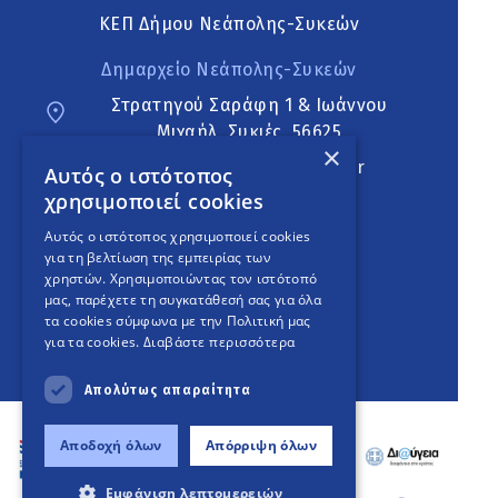
ΚΕΠ Δήμου Νεάπολης-Συκεών
Δημαρχείο Νεάπολης-Συκεών
Στρατηγού Σαράφη 1 & Ιωάννου
Μιχαήλ, Συκιές, 56625
×
neapoli.sykies@ddt.gov.gr
Αυτός ο ιστότοπος
χρησιμοποιεί cookies
Ακολουθήστε
Αυτός ο ιστότοπος χρησιμοποιεί cookies
για τη βελτίωση της εμπειρίας των
χρηστών. Χρησιμοποιώντας τον ιστότοπό
μας, παρέχετε τη συγκατάθεσή σας για όλα
English Version
τα cookies σύμφωνα με την Πολιτική μας
για τα cookies.
Διαβάστε περισσότερα
An
project
Απολύτως απαραίτητα
Αποδοχή όλων
Απόρριψη όλων
Εμφάνιση λεπτομερειών