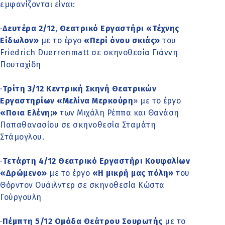
εμφανίζονται είναι:
·
Δευτέρα 2/12
,
Θεατρικό Εργαστήρι «Τέχνης
Είδωλον»
με το έργο
«Περί όνου σκιάς»
του
Friedrich Duerrenmatt σε σκηνοθεσία Γιάννη
Πουταχίδη
·
Τρίτη 3/12 Κεντρική Σκηνή Θεατρικών
Εργαστηρίων «Μελίνα Μερκούρη
» με το έργο
«Ποια Ελένη;»
των Μιχάλη Ρέππα και Θανάση
Παπαθανασίου σε σκηνοθεσία Σταμάτη
Στάμογλου.
·
Τετάρτη 4/12 Θεατρικό Εργαστήρι Κουφαλίων
«Δρώμενο»
με το έργο
«Η μικρή μας πόλη»
του
Θόρντον Ουάιλντερ σε σκηνοθεσία Κώστα
Γούργουλη
·
Πέμπτη 5/12 Ομάδα Θεάτρου Σουρωτής
με το