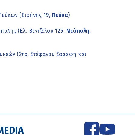
Πεύκων (Ειρήνης 19,
Πεύκα
)
ολης (Ελ. Βενιζέλου 125,
Νεάπολη
,
υκεών (Στρ. Στέφανου Σαράφη και
MEDIA