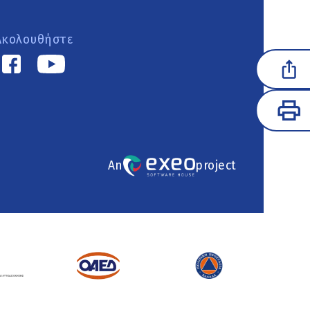
Ακολουθήστε
An
project