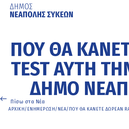
Μετάβαση
στο
κυρίως
ΠΟΎ ΘΑ ΚΆΝΕΤ
περιεχόμενο
TEST ΑΥΤΉ ΤΗ
ΔΉΜΟ ΝΕΆΠ
Πίσω στα Νέα
ΑΡΧΙΚΉ
/
ΕΝΗΜΈΡΩΣΗ
/
ΝΕΑ
/
ΠΟΎ ΘΑ ΚΆΝΕΤΕ ΔΩΡΕΆΝ R