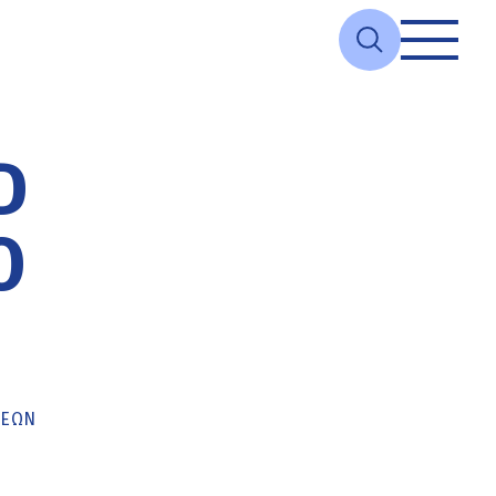
D
Ο
ΚΕΏΝ