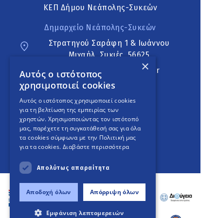
ΚΕΠ Δήμου Νεάπολης-Συκεών
Δημαρχείο Νεάπολης-Συκεών
Στρατηγού Σαράφη 1 & Ιωάννου
Μιχαήλ, Συκιές, 56625
×
neapoli.sykies@ddt.gov.gr
Αυτός ο ιστότοπος
χρησιμοποιεί cookies
Ακολουθήστε
Αυτός ο ιστότοπος χρησιμοποιεί cookies
για τη βελτίωση της εμπειρίας των
χρηστών. Χρησιμοποιώντας τον ιστότοπό
μας, παρέχετε τη συγκατάθεσή σας για όλα
English Version
τα cookies σύμφωνα με την Πολιτική μας
για τα cookies.
Διαβάστε περισσότερα
An
project
Απολύτως απαραίτητα
Αποδοχή όλων
Απόρριψη όλων
Εμφάνιση λεπτομερειών