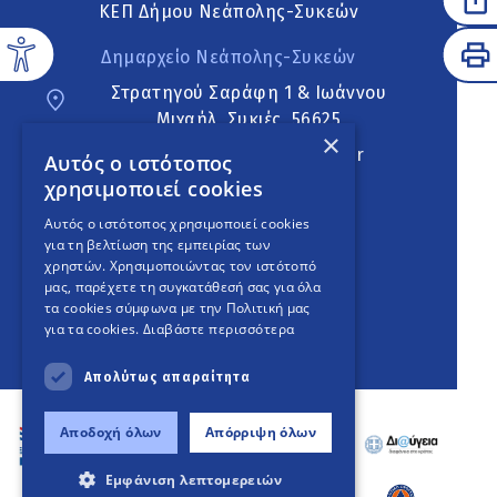
ΚΕΠ Δήμου Νεάπολης-Συκεών
Δημαρχείο Νεάπολης-Συκεών
Στρατηγού Σαράφη 1 & Ιωάννου
Μιχαήλ, Συκιές, 56625
×
neapoli.sykies@ddt.gov.gr
Αυτός ο ιστότοπος
χρησιμοποιεί cookies
Ακολουθήστε
Αυτός ο ιστότοπος χρησιμοποιεί cookies
για τη βελτίωση της εμπειρίας των
χρηστών. Χρησιμοποιώντας τον ιστότοπό
μας, παρέχετε τη συγκατάθεσή σας για όλα
English Version
τα cookies σύμφωνα με την Πολιτική μας
για τα cookies.
Διαβάστε περισσότερα
An
project
Απολύτως απαραίτητα
Αποδοχή όλων
Απόρριψη όλων
Εμφάνιση λεπτομερειών