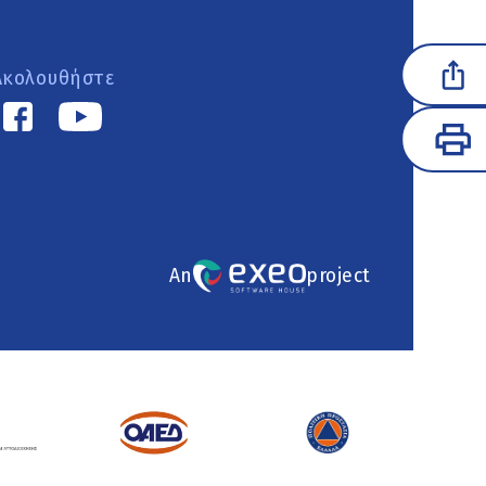
Ακολουθήστε
An
project