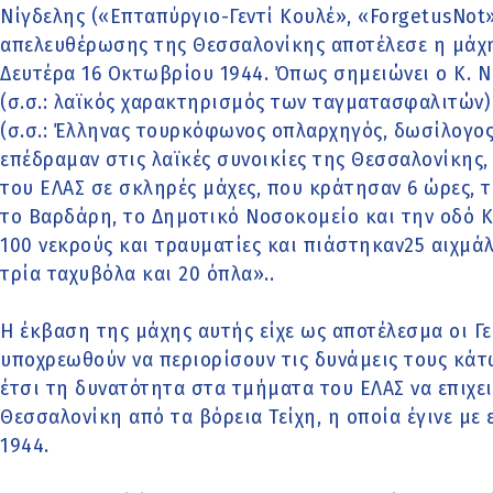
Νίγδελης («Επταπύργιο-Γεντί Κουλέ», «ForgetusNot»,
απελευθέρωσης της Θεσσαλονίκης αποτέλεσε η μάχη
Δευτέρα 16 Οκτωβρίου 1944. Όπως σημειώνει ο Κ. Νί
(σ.σ.: λαϊκός χαρακτηρισμός των ταγματασφαλιτών
(σ.σ.: Έλληνας τουρκόφωνος οπλαρχηγός, δωσίλογος
επέδραμαν στις λαϊκές συνοικίες της Θεσσαλονίκης,
του ΕΛΑΣ σε σκληρές μάχες, που κράτησαν 6 ώρες, 
το Βαρδάρη, το Δημοτικό Νοσοκομείο και την οδό Κ
100 νεκρούς και τραυματίες και πιάστηκαν25 αιχμά
τρία ταχυβόλα και 20 όπλα»..
Η έκβαση της μάχης αυτής είχε ως αποτέλεσμα οι Γε
υποχρεωθούν να περιορίσουν τις δυνάμεις τους κάτ
έτσι τη δυνατότητα στα τμήματα του ΕΛΑΣ να επιχε
Θεσσαλονίκη από τα βόρεια Τείχη, η οποία έγινε με
1944.