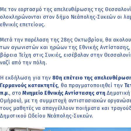
Με τον εορτασμό της απελευθέρωσης της Θεσσαλονί
ολοκληρώνονται στον δήμο Νεάπολης-Συκεών οι λαμ
εθνικές επετείους.
Μετά την παρέλαση της 28ης Οκτωβρίου, θα ακολου
των αγωνιστών και ηρώων της Εθνικής Αντίστασης, 
βόρεια Τείχη στις Συκιές, εισέβαλαν στην Θεσσαλον
ναζί από την πόλη.
Η εκδήλωση για την
80η επέτειο της απελευθέρωσ
Γερμανούς κατακτητές
, θα πραγματοποιηθεί την
Τε
π.μ
., στο
Μνημείο Εθνικής Αντίστασης στη
Δημοτική
Ομήρου), με τη συμμετοχή αντιστασιακών οργανώσε
τους μαθητές να απαγγέλλουν ποιήματα και τραγούδ
Δημοτικού Ωδείου Νεάπολης-Συκεών.