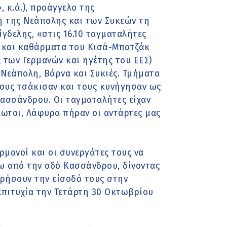
 κ.ά.), προάγγελο της
 της Νεάπολης και των Συκεών τη
γδελης, «στις 16.10 ταγματαλήτες
) και καθάρματα του Κισά-Μπατζάκ
 των Γερμανών και ηγέτης του ΕΕΣ)
 Νεάπολη, Βάρνα και Συκιές. Τμήματα
τους τσάκισαν και τους κυνήγησαν ως
ασσάνδρου. Οι ταγματαλήτες είχαν
λωτοι, Λάφυρα πήραν οι αντάρτες μας
ρμανοί και οι συνεργάτες τους να
ω από την οδό Κασσάνδρου, δίνοντας
ιρήσουν την είσοδό τους στην
 επιτυχία την Τετάρτη 30 Οκτωβρίου