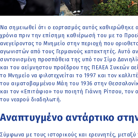
Να σημειωθεί ότι ο εορτασμός αυτός καθιερώθηκε 
χρόνια πριν την επίσημη καθιέρωσή του με το Προε
ανεγείροντας το Μνημείο στην περιοχή που οριοθετ
αγωνιστών από τους Γερμανούς κατακτητές. Αυτό αν
συντονισμένη προσπάθεια της υπό τον Σίμο Δανιηλ
και του αείμνηστου προέδρου της ΠΕΑΕΑ Συκεών α
το Μνημείο να φιλοτεχνείται το 1997 και τον καλλιτ
του αιματοβαμμένου Μάη του 1936 στην Θεσσαλονίκ
και τον «Επιτάφιο» του ποιητή Γιάννη Ρίτσου, τον
του νεαρού διαδηλωτή.
Αναπτυγμένο αντάρτικο στην
Σύμφωνα με τους ιστορικούς και ερευνητές, μεταξύ