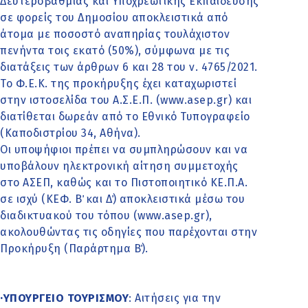
Δευτεροβάθμιας και Υποχρεωτικής Εκπαίδευσης
σε φορείς του Δημοσίου αποκλειστικά από
άτομα με ποσοστό αναπηρίας τουλάχιστον
πενήντα τοις εκατό (50%), σύμφωνα με τις
διατάξεις των άρθρων 6 και 28 του ν. 4765/2021.
Το Φ.Ε.Κ. της προκήρυξης έχει καταχωριστεί
στην ιστοσελίδα του Α.Σ.Ε.Π. (www.asep.gr) και
διατίθεται δωρεάν από το Εθνικό Τυπογραφείο
(Καποδιστρίου 34, Αθήνα).
Οι υποψήφιοι πρέπει να συμπληρώσουν και να
υποβάλουν ηλεκτρονική αίτηση συμμετοχής
στο ΑΣΕΠ, καθώς και το Πιστοποιητικό ΚΕ.Π.Α.
σε ισχύ (ΚΕΦ. Β΄ και Δ΄) αποκλειστικά μέσω του
διαδικτυακού του τόπου (www.asep.gr),
ακολουθώντας τις οδηγίες που παρέχονται στην
Προκήρυξη (Παράρτημα Β΄).
·ΥΠΟΥΡΓΕΙΟ ΤΟΥΡΙΣΜΟΥ
: Αιτήσεις για την