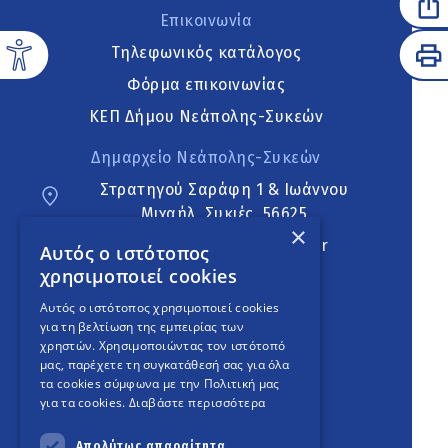
Επικοινωνία
Τηλεφωνικός κατάλογος
Φόρμα επικοινωνίας
ΚΕΠ Δήμου Νεάπολης-Συκεών
Δημαρχείο Νεάπολης-Συκεών
Στρατηγού Σαράφη 1 & Ιωάννου
Μιχαήλ, Συκιές, 56625
×
neapoli.sykies@ddt.gov.gr
Αυτός ο ιστότοπος
χρησιμοποιεί cookies
Ακολουθήστε
Αυτός ο ιστότοπος χρησιμοποιεί cookies
για τη βελτίωση της εμπειρίας των
χρηστών. Χρησιμοποιώντας τον ιστότοπό
μας, παρέχετε τη συγκατάθεσή σας για όλα
English Version
τα cookies σύμφωνα με την Πολιτική μας
για τα cookies.
Διαβάστε περισσότερα
An
project
Απολύτως απαραίτητα